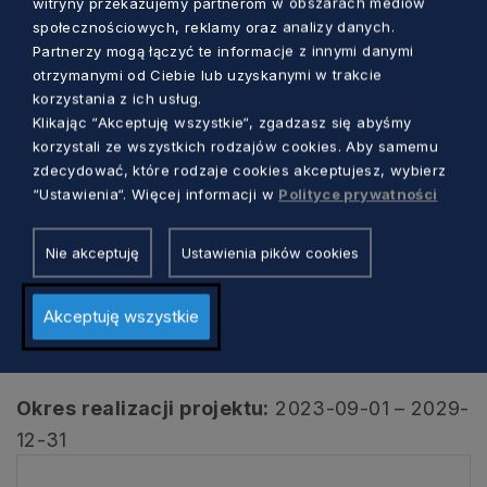
witryny przekazujemy partnerom w obszarach mediów
społecznościowych, reklamy oraz analizy danych.
Zaplanowano objęcie wsparciem 8 000
Partnerzy mogą łączyć te informacje z innymi danymi
uczniów (w tym 250 uczniów o specjalnych
otrzymanymi od Ciebie lub uzyskanymi w trakcie
potrzebach edukacyjnych) oraz 800
korzystania z ich usług.
nauczycieli.
Klikając “Akceptuję wszystkie“, zgadzasz się abyśmy
korzystali ze wszystkich rodzajów cookies. Aby samemu
zdecydować, które rodzaje cookies akceptujesz, wybierz
Zakłada się, że po opuszczeniu programu
“Ustawienia“. Więcej informacji w
Polityce prywatności
kwalifikacje nabędzie 7 500 uczniów i 700
nauczycieli.
Nie akceptuję
Ustawienia pików cookies
Całkowity koszt projektu:
29 048 737,65 PLN
Akceptuję wszystkie
Dofinansowanie UE:
24 691 427,00 PLN
Okres realizacji projektu:
2023-09-01 – 2029-
12-31