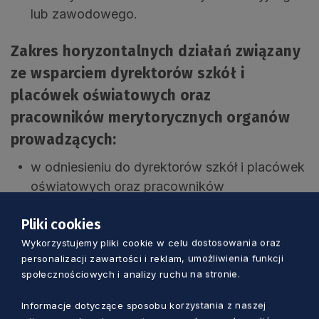
lub zawodowego.
Zakres horyzontalnych działań związany
ze wsparciem dyrektorów szkół i
placówek oświatowych oraz
pracowników merytorycznych organów
prowadzących:
w odniesieniu do dyrektorów szkół i placówek
oświatowych oraz pracowników
merytorycznych organów prowadzących z
Pliki cookies
całego regionu realizowane będą: szkolenia,
Wykorzystujemy pliki cookie w celu dostosowania oraz
seminaria i inne formy podnoszenia
personalizacji zawartości i reklam, umożliwienia funkcji
kompetencji w zakresie zarządzania
społecznościowych i analizy ruchu na stronie.
organizacją, w tym z wykorzystaniem
technologii cyfrowych.
Informacje dotyczące sposobu korzystania z naszej