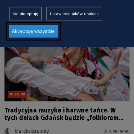
Marcin Szumny
1 dzień temu
Nie akceptuję
Ustawienia pików cookies
Akceptuję wszystkie
KULTURA
Tradycyjna muzyka i barwne tańce. W
tych dniach Gdańsk będzie „folklorem
malowany”
Marcin Szumny
2 dni temu