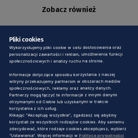
Zobacz również
Pliki cookies
Wykorzystujemy pliki cookie w celu dostosowania oraz
personalizacji zawartości i reklam, umożliwienia funkcji
społecznościowych i analizy ruchu na stronie.
Informacje dotyczące sposobu korzystania z naszej
witryny przekazujemy partnerom w obszarach mediów
społecznościowych, reklamy oraz analizy danych.
Partnerzy mogą łączyć te informacje z innymi danymi
otrzymanymi od Ciebie lub uzyskanymi w trakcie
KULTURA
korzystania z ich usług.
Klikając “Akceptuję wszystkie“, zgadzasz się abyśmy
Trzy dni kina, rozmów i spotkań nad
korzystali ze wszystkich rodzajów cookies. Aby samemu
morzem. Wyjątkowy festiwal w Jastarni
zdecydować, które rodzaje cookies akceptujesz, wybierz
“Ustawienia“. Więcej informacji w
Polityce prywatności