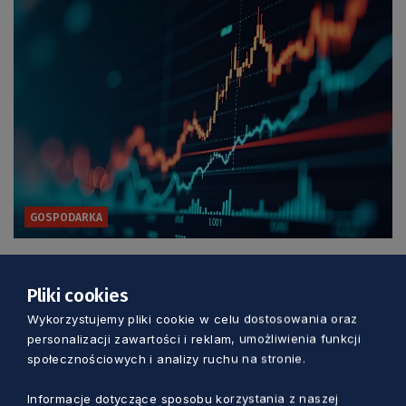
GOSPODARKA
Amerykanie inwestują nad Motławą. W
Gdańsku powstanie biuro globalnej firmy
Pliki cookies
Wykorzystujemy pliki cookie w celu dostosowania oraz
Aleksander Olszak
1 dzień temu
personalizacji zawartości i reklam, umożliwienia funkcji
społecznościowych i analizy ruchu na stronie.
Informacje dotyczące sposobu korzystania z naszej