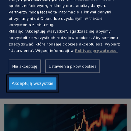
społecznościowych, reklamy oraz analizy danych.
Partnerzy mogą łączyć te informacje z innymi danymi
otrzymanymi od Ciebie lub uzyskanymi w trakcie
korzystania z ich usług.
Klikając “Akceptuję wszystkie“, zgadzasz się abyśmy
korzystali ze wszystkich rodzajów cookies. Aby samemu
zdecydować, które rodzaje cookies akceptujesz, wybierz
“Ustawienia“. Więcej informacji w
Polityce prywatności
GOSPODARKA
Nie akceptuję
Ustawienia pików cookies
Infrastruktura społeczna. Unijne
wsparcie dla mieszkańców dwóch gmin
Akceptuję wszystkie
Aleksander Olszak
1 dzień temu