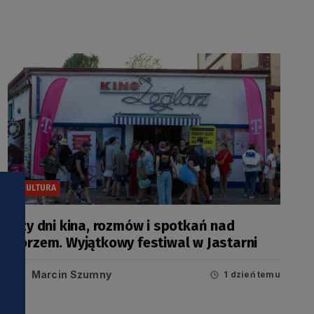
KULTURA
Trzy dni kina, rozmów i spotkań nad
morzem. Wyjątkowy festiwal w Jastarni
Marcin Szumny
1 dzień temu