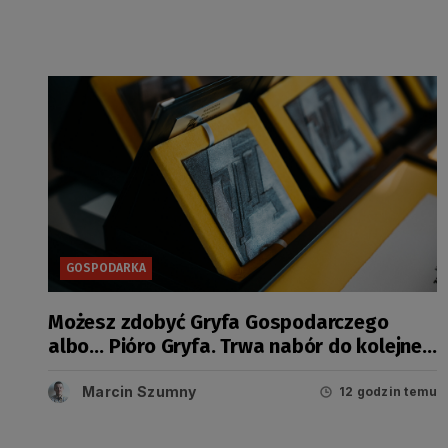
GOSPODARKA
Możesz zdobyć Gryfa Gospodarczego
albo… Pióro Gryfa. Trwa nabór do kolejnej
edycji konkursu
Marcin Szumny
12 godzin temu