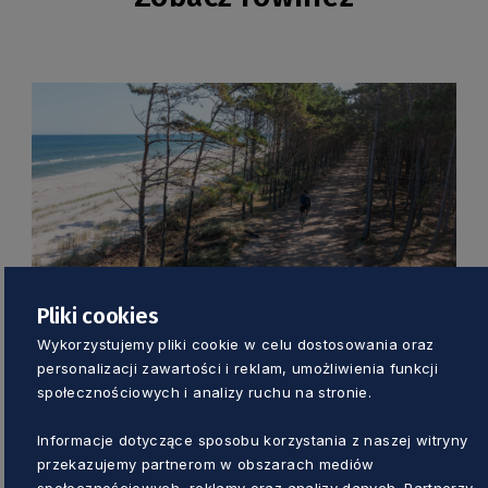
ELEKTROWNIA JĄDROWA
Pliki cookies
Wykorzystujemy pliki cookie w celu dostosowania oraz
EuroVelo 10/13. Jak przejechać w rejonie
personalizacji zawartości i reklam, umożliwienia funkcji
budowanej elektrowni jądrowej?
społecznościowych i analizy ruchu na stronie.
Aleksander Olszak
19 godzin temu
Informacje dotyczące sposobu korzystania z naszej witryny
przekazujemy partnerom w obszarach mediów
społecznościowych, reklamy oraz analizy danych. Partnerzy