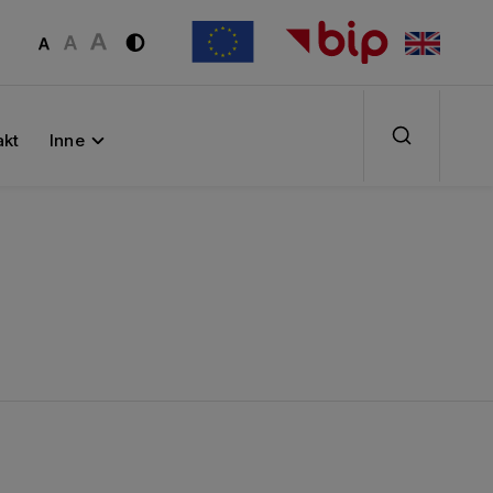
akt
Inne