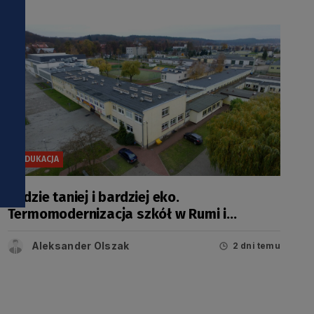
i
EDUKACJA
Będzie taniej i bardziej eko.
Termomodernizacja szkół w Rumi i
Wejherowie
Aleksander Olszak
2 dni temu