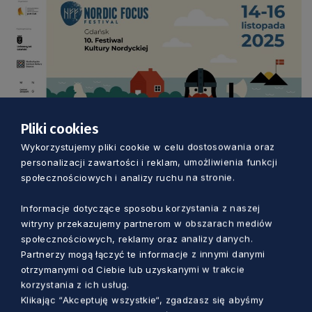
Pliki cookies
Wykorzystujemy pliki cookie w celu dostosowania oraz
personalizacji zawartości i reklam, umożliwienia funkcji
Wstęp na wydarzenia organizowane na
społecznościowych i analizy ruchu na stronie.
kampusie UG i w Oddziale Etnografii Muzeum
Narodowego w Gdańsku jest bezpłatny.
Informacje dotyczące sposobu korzystania z naszej
witryny przekazujemy partnerom w obszarach mediów
Natomiast na warsztaty językowe oraz koncert
społecznościowych, reklamy oraz analizy danych.
w Centrum św. Jana obowiązują wcześniejsze
Partnerzy mogą łączyć te informacje z innymi danymi
zapisy.
otrzymanymi od Ciebie lub uzyskanymi w trakcie
korzystania z ich usług.
Szczegółowe informacje dostępne są na stronie
Klikając “Akceptuję wszystkie“, zgadzasz się abyśmy