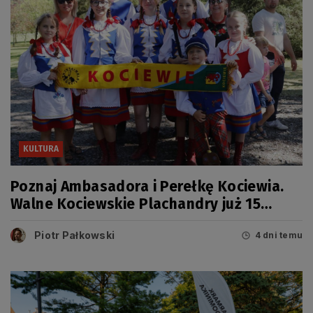
KULTURA
Poznaj Ambasadora i Perełkę Kociewia.
Walne Kociewskie Plachandry już 15
sierpnia
Piotr Pałkowski
4 dni temu