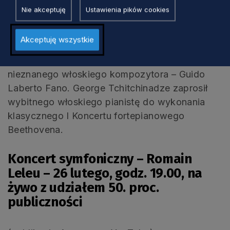
włoskim artystą, który nagrał wszystkie dzieła
Nie akceptuję
Ustawienia pików cookies
Chopina. Oprócz tego w jego dyskografii
znajdziemy Wariacje Goldbergowskie i oba
Akceptuję wszystkie
tomy Das Wohltemperierte Klavier Bacha,
sonaty Clementiego i kompozycje zupełnie
nieznanego włoskiego kompozytora – Guido
Laberto Fano. George Tchitchinadze zaprosił
wybitnego włoskiego pianistę do wykonania
klasycznego I Koncertu fortepianowego
Beethovena.
Koncert symfoniczny – Romain
Leleu –
26 lutego, godz. 19.00,
na
żywo z udziałem 50. proc.
publiczności