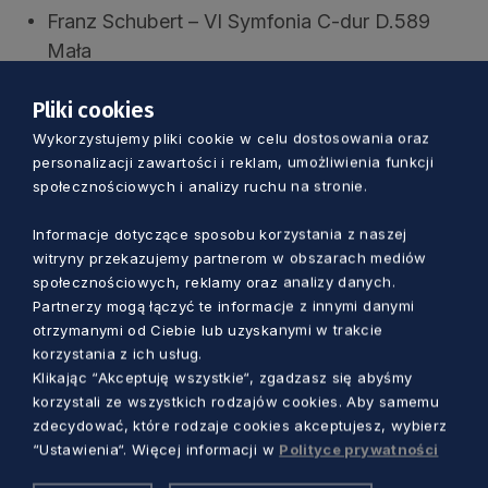
Franz Schubert – VI Symfonia C-dur D.589
Mała
Wykonawcy:
Pliki cookies
Wykorzystujemy pliki cookie w celu dostosowania oraz
Orkiestra Symfoniczna PFB
personalizacji zawartości i reklam, umożliwienia funkcji
George Tchitchinadze – dyrygent
społecznościowych i analizy ruchu na stronie.
Pietro de Maria – fortepian
Informacje dotyczące sposobu korzystania z naszej
witryny przekazujemy partnerom w obszarach mediów
Konrad Mielnik – prowadzenie
społecznościowych, reklamy oraz analizy danych.
Partnerzy mogą łączyć te informacje z innymi danymi
Pietro de Maria to pianista niezwykle
otrzymanymi od Ciebie lub uzyskanymi w trakcie
wszechstronny. Jego kariera zaczęła się bardzo
korzystania z ich usług.
Klikając “Akceptuję wszystkie“, zgadzasz się abyśmy
wcześnie. W wieku zaledwie 13 lat młody
korzystali ze wszystkich rodzajów cookies. Aby samemu
pianista zdobył pierwsze miejsce na
zdecydować, które rodzaje cookies akceptujesz, wybierz
Międzynarodowym Konkursie im. Alfreda Cortot
“Ustawienia“. Więcej informacji w
Polityce prywatności
w Mediolanie. Pietro de Maria jest pierwszym