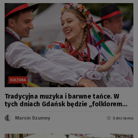
KULTURA
Tradycyjna muzyka i barwne tańce. W
tych dniach Gdańsk będzie „folklorem
malowany”
Marcin Szumny
3 dni temu