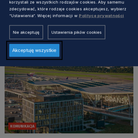
korzystali ze wszystkich rodzajów cookies. Aby samemu
zdecydować, które rodzaje cookies akceptujesz, wybierz
Pomorska rewolucja kolejowa nabiera
“Ustawienia“. Więcej informacji w
Polityce prywatności
tempa. Radni poznali szczegóły
Nie akceptuję
Ustawienia pików cookies
Aleksander Olszak
10 dni temu
Akceptuję wszystkie
KOMUNIKACJA