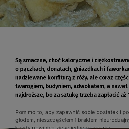
Są smaczne, choć kaloryczne i ciężkostraw
o pączkach, donatach, gniazdkach i faworkac
nadziewane konfiturą z róży, ale coraz częśc
twarogiem, budyniem, adwokatem, a nawet o
najdroższe, bo za sztukę trzeba zapłacić aż 
Pomimo to, aby zapewnić sobie dostatek i p
głodem, nieszczęściem i brakiem nieurodzajn
każdy powinien zjeść jednego pączka.