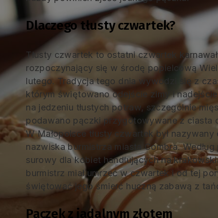
Dlaczego tłusty czwartek?
Tłusty czwartek to ostatni czwartek karnawa
rozpoczynający się w środę popielcową Wiel
lutego. Tradycja tego dnia wywodzi się z cz
którym świętowano odejście zimy i nadejście
na jedzeniu tłustych potraw, szczególnie mięs
podawano pączki przygotowywane z ciasta c
W Małopolsce tłusty czwartek był nazywan
nazwiska burmistrza miasta Combra. Według 
surowy dla kobiet handlujących na krakowski
burmistrz miał umrzeć w czwartek i od tej por
świętować jego śmierć huczną zabawą z tań
Pączek z jadalnym złotem