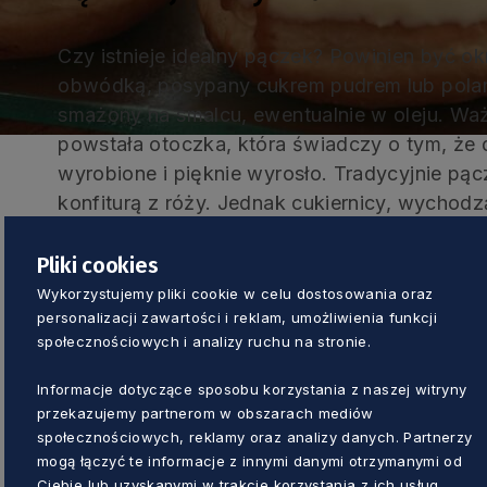
Czy istnieje idealny pączek? Powinien być okr
obwódką, posypany cukrem pudrem lub polany 
smażony na smalcu, ewentualnie w oleju. Wa
powstała otoczka, która świadczy o tym, że
wyrobione i pięknie wyrosło. Tradycyjnie pą
konfiturą z róży. Jednak cukiernicy, wychod
upodobaniom, ofertują je też m.in. z budyni
czy toffi. Smakosze mogą również spróbować 
Pliki cookies
wegańskich, a nawet z mięsem. Są też mini p
Wykorzystujemy pliki cookie w celu dostosowania oraz
personalizacji zawartości i reklam, umożliwienia funkcji
jest ten idealny? To taki, jaki nam najbardzi
społecznościowych i analizy ruchu na stronie.
zaczynają się od kilkudziesięciu groszy przy
do 100 zł (sztuka) za taki 300-gramowy z s
Informacje dotyczące sposobu korzystania z naszej witryny
złota nadziany aksamitnym muślinowym krem
przekazujemy partnerom w obszarach mediów
z szafranem. Warto dodać, że według szacu
społecznościowych, reklamy oraz analizy danych. Partnerzy
mogą łączyć te informacje z innymi danymi otrzymanymi od
Paribas w poprzednich latach tego dnia w Po
Ciebie lub uzyskanymi w trakcie korzystania z ich usług.