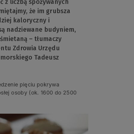
ć z liczbą spożywanych
amiętajmy, że im grubsza
ziej kaloryczny i
e są nadziewane budyniem,
 śmietaną – tłumaczy
ntu Zdrowia Urzędu
omorskiego Tadeusz
edzenie pięciu pokrywa
słej osoby (ok. 1600 do 2500