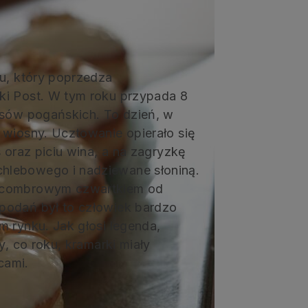
łu, który poprzedza
ki Post. W tym roku przypada 8
asów pogańskich. To dzień, w
 wiosny. Ucztowanie opierało się
 oraz piciu wina, a na zagryzkę
hlebowego i nadziewane słoniną.
y combrowym czwartkiem od
podań był to człowiek bardzo
m rynku. Jak głosi legenda,
y, co roku, kramarki miały
cami.