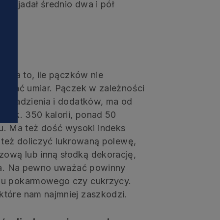
k zjadał średnio dwa i pół
i
i na to, ile pączków nie
chować umiar. Pączek w zależności
a, nadzienia i dodatków, ma od
o ok. 350 kalorii, ponad 50
. Ma też dość wysoki indeks
 też doliczyć lukrowaną polewę,
ową lub inną słodką dekorację,
sta. Na pewno uważać powinny
adu pokarmowego czy cukrzycy.
które nam najmniej zaszkodzi.