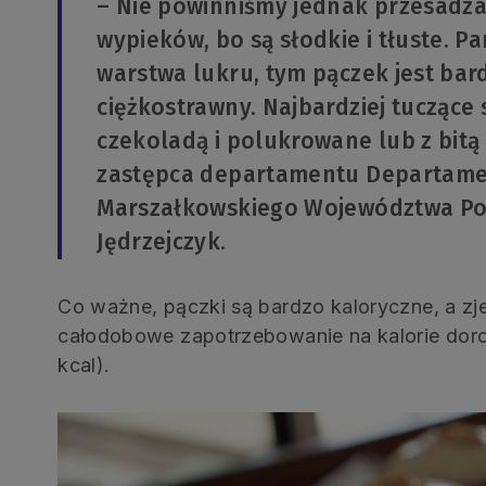
– Nie powinniśmy jednak przesadza
wypieków, bo są słodkie i tłuste. P
warstwa lukru, tym pączek jest bard
ciężkostrawny. Najbardziej tucząc
czekoladą i polukrowane lub z bitą
zastępca departamentu Departame
Marszałkowskiego Województwa P
Jędrzejczyk.
Co ważne, pączki są bardzo kaloryczne, a zj
całodobowe zapotrzebowanie na kalorie doro
kcal).