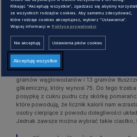
milionów pączków, co oznacza, że każdy Pola
Klikając “Akceptuję wszystkie“, zgadzasz się abyśmy korzystal
pączka.
ze wszystkich rodzajów cookies. Aby samemu zdecydować,
które rodzaje cookies akceptujesz, wybierz “Ustawienia“.
Ile można zjeść?
Więcej informacji w
Polityce prywatności
Nie akceptuję
Ustawienia pików cookies
To trudne pytanie, bo nie ma jednej odpowiedz
zaszkodzi. Jak w każdej sytuacji, trzeba za
Akceptuję wszystkie
od wielkości, sposobu smażenia czy pieczeni
250 do nawet 430 kalorii. Klasyczny pączek t
gramów węglowodanów i 13 gramów tłuszczu
glikemiczny, który wynosi 75. Do tego trzeba
posypkę z cukru pudru czy skórkę pomarańcz
które powodują, że licznik kalorii nam wzra
osoby cierpiące z powodu dolegliwości ukł
Jednak zawsze można wybrać takie ciastko, 