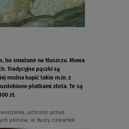
ne, bo smażone na tłuszczu. Mowa
h. Tradycyjne pączki są
iej można kupić takie m.in. z
zdobione płatkami złota. Te są
100 zł.
owodzenie, uchronić przed
ych plonów, w tłusty czwartek