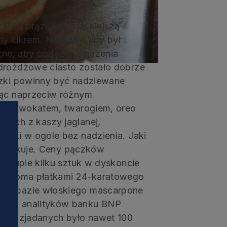
ągły, brązowy, z jaśniejszą
lukrem. Najlepiej, aby był
żne, aby podczas smażenia
 drożdżowe ciasto zostało dobrze
czki powinny być nadziewane
ząc naprzeciw różnym
em, adwokatem, twarogiem, oreo
tych z kaszy jaglanej,
ączki w ogóle bez nadzienia. Jaki
ej smakuje. Ceny pączków
 zakupie kilku sztuk w dyskoncie
ześcioma płatkami 24-karatowego
 na bazie włoskiego mascarpone
nków analityków banku BNP
lsce zjadanych było nawet 100