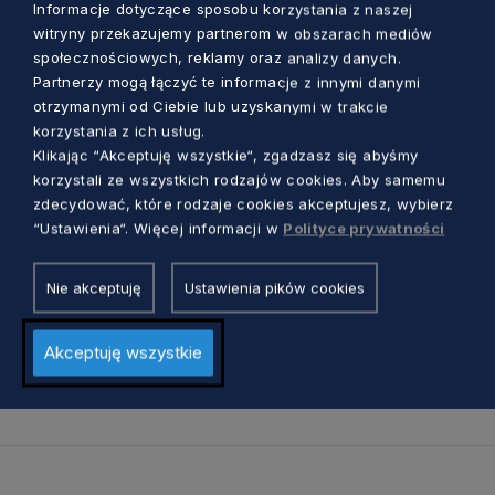
Informacje dotyczące sposobu korzystania z naszej
Koncert symfoniczny – Roman
witryny przekazujemy partnerom w obszarach mediów
Perucki
społecznościowych, reklamy oraz analizy danych.
Partnerzy mogą łączyć te informacje z innymi danymi
2 lutego 2024 r., piątek, 19.00
otrzymanymi od Ciebie lub uzyskanymi w trakcie
korzystania z ich usług.
Polska Filharmonia Bałtycka
Klikając “Akceptuję wszystkie“, zgadzasz się abyśmy
ul. Ołowianka 1
korzystali ze wszystkich rodzajów cookies. Aby samemu
zdecydować, które rodzaje cookies akceptujesz, wybierz
Gdańsk
“Ustawienia“. Więcej informacji w
Polityce prywatności
Sala Koncertowa
Nie akceptuję
Ustawienia pików cookies
Bilety: 27-90 zł
Akceptuję wszystkie