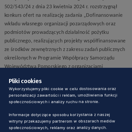
502/543/24 z dnia 23 kwietnia 2024 r. rozstrzygnął
konkurs ofert na realizację zadania „Dofinansowanie
wkładu własnego organizacji pozarządowych oraz
podmiotów prowadzących działalność pożytku
publicznego, realizujących projekty współfinansowane
ze środków zewnętrznych z zakresu zadań publicznych
określonych w Programie Współpracy Samorządu
Województwa Pomorskiego z organizacjami
pozarządowymi na rok 2024 w zakresie wzmacniania
Pliki cookies
aktywności obywatelskiej w obszarach: integracja i
Wykorzystujemy pliki cookie w celu dostosowania oraz
pomoc społeczna, rozwój wspólnot i społeczności
personalizacji zawartości i reklam, umożliwienia funkcji
lokalnych – wspieranie rozwoju partnerskiej
społecznościowych i analizy ruchu na stronie.
współpracy pomiędzy samorządami lokalnymi a
Informacje dotyczące sposobu korzystania z naszej
podmiotami świadczącymi usługi aktywizacji
witryny przekazujemy partnerom w obszarach mediów
i integracji na rzecz osób zagrożonych wykluczeniem
społecznościowych, reklamy oraz analizy danych.