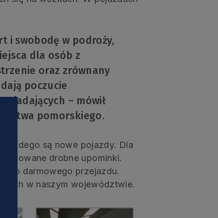
rt i swobodę w podroży,
ejsca dla osób z
trzenie oraz zrównany
dają poczucie
wysiadających – mówił
wództwa pomorskiego.
la każdego są nowe pojazdy. Dla
zygotowane drobne upominki.
ący do darmowego przejazdu.
onalnych w naszym województwie.