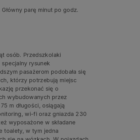
 Główny parę minut po godz.
ąt osób. Przedszkolaki
 specjalny rysunek
łodszym pasażerom podobała się
ch, którzy potrzebują miejsc
azję przekonać się o
gach wybudowanych przez
75 m długości, osiągają
itoring, wi-fi oraz gniazda 230
ą też wyposażone w składane
e toalety, w tym jedna
ch się na wózkach. W pojazdach