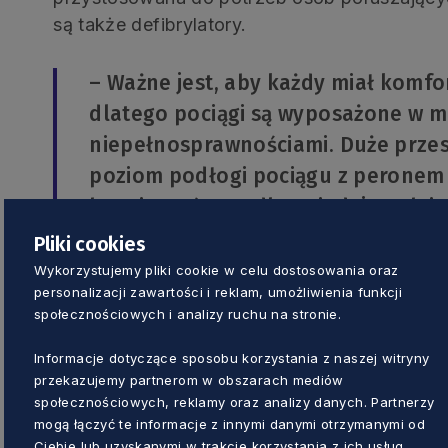
są także defibrylatory.
– Ważne jest, aby każdy miał komfo
dlatego pociągi są wyposażone w mi
niepełnosprawnościami. Duże przes
poziom podłogi pociągu z peronem 
bezpieczeństwa dla wsiadających i 
Mieczysław Struk, marszałek woje
Pliki cookies
Wykorzystujemy pliki cookie w celu dostosowania oraz
personalizacji zawartości i reklam, umożliwienia funkcji
Podkreślał też jak innowacyjne i dostępne d
społecznościowych i analizy ruchu na stronie.
pasażerów pierwszego przejazdu zostały pr
Każdy otrzymał pamiątkowy bilet uprawniaj
Informacje dotyczące sposobu korzystania z naszej witryny
Nowe pociągi będą jeździły na liniach regi
przekazujemy partnerom w obszarach mediów
społecznościowych, reklamy oraz analizy danych. Partnerzy
mogą łączyć te informacje z innymi danymi otrzymanymi od
Ciebie lub uzyskanymi w trakcie korzystania z ich usług.