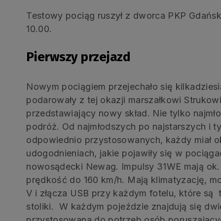
Testowy pociąg ruszył z dworca PKP Gdańsk
10.00.
Pierwszy przejazd
Nowym pociągiem przejechało się kilkadziesi
podarowały z tej okazji marszałkowi Strukowi
przedstawiający nowy skład. Nie tylko najm
podróż. Od najmłodszych po najstarszych i ty
odpowiednio przystosowanych, każdy miał ok
udogodnieniach, jakie pojawiły się w pocią
nowosądecki Newag. Impulsy 31WE mają ok. 
prędkość do 160 km/h. Mają klimatyzację, mon
V i złącza USB przy każdym fotelu, które s
stoliki. W każdym pojeździe znajdują się dwi
przystosowana do potrzeb osób poruszający