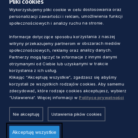
Pliki cookies
Koniecwałdu pn. „Utworzenie Centrum
Wykorzystujemy pliki cookie w celu dostosowania oraz
Wsparcia Rodziny w Blunakach na potrzeby
personalizacji zawartości i reklam, umożliwienia funkcji
usług społecznych” zostanie podpisana w
społecznościowych i analizy ruchu na stronie.
późniejszym terminie.
Informacje dotyczące sposobu korzystania z naszej
witryny przekazujemy partnerom w obszarach mediów
społecznościowych, reklamy oraz analizy danych.
Partnerzy mogą łączyć te informacje z innymi danymi
otrzymanymi od Ciebie lub uzyskanymi w trakcie
Zobacz również
korzystania z ich usług.
Klikając “Akceptuję wszystkie“, zgadzasz się abyśmy
korzystali ze wszystkich rodzajów cookies. Aby samemu
zdecydować, które rodzaje cookies akceptujesz, wybierz
“Ustawienia“. Więcej informacji w
Polityce prywatności
Nie akceptuję
Ustawienia pików cookies
Akceptuję wszystkie