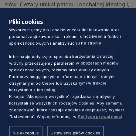
słów. Cezary unikał patosu i nachalnej ideologii,
choć miał bardzo wyraźną, stabilną hierarchię
wartości, a przy tym akceptował zdania
Pliki cookies
odrębne… Nasze tak zwane artystyczne spory
Wykorzystujemy pliki cookie w celu dostosowania oraz
personalizacji zawartości i reklam, umożliwienia funkcji
były zawsze toczone z myślą o naszym teatrze
społecznościowych i analizy ruchu na stronie.
i dla jego dobra… Cezary był koneserem i
znawcą plakatu. Jego ogromna kolekcja była
Informacje dotyczące sposobu korzystania z naszej
we fragmentach udostępniana przy różnych
witryny przekazujemy partnerom w obszarach mediów
okazjach teatralnych, chciał to robić i umiał to
społecznościowych, reklamy oraz analizy danych.
Partnerzy mogą łączyć te informacje z innymi danymi
robić z pasją, precyzją i starannością… Każda
otrzymanymi od Ciebie lub uzyskanymi w trakcie
wydawnicza niechlujność była dla niego
korzystania z ich usług.
boleśnie irytująca, w swoim życiu spełniał się
Klikając “Akceptuję wszystkie“, zgadzasz się abyśmy
również jako redaktor. Był cichym, bystrym
korzystali ze wszystkich rodzajów cookies. Aby samemu
zdecydować, które rodzaje cookies akceptujesz, wybierz
intelektualnym towarzyszem naszej wspólnej
“Ustawienia“. Więcej informacji w
Polityce prywatności
drogi… W jednym z ostatnich SMS-ów napisał
mi, że choć czuje się fatalnie, to wierzy, że
Nie akceptuję
Ustawienia pików cookies
przeżyje. Że chce żyć.