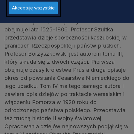
średniowieczne dzieje Kaszubów. Jego treść
Akceptuję wszystkie
nareszcie uzyskuje kompletny wyraz na tle
ukończonej całości. Wydany ostatnio tom II
obejmuje lata 1525-1806. Profesor Szultka
przedstawia dzieje społeczności kaszubskiej w
granicach Rzeczpospolitej i państw pruskich.
Profesor Borzyszkowski jest autorem tomu III,
który składa się z dwóch części. Pierwsza
obejmuje czasy królestwa Prus a druga opisuje
okres od powstania Cesarstwa Niemieckiego do
jego upadku. Tom IV ma tego samego autora i
zawiera opis dziejów po traktacie wersalskim i
włączeniu Pomorza w 1920 roku do
odrodzonego państwa polskiego. Przedstawia
też trudną historię II wojny światowej.
Opracowania dziejów najnowszych podjął się w