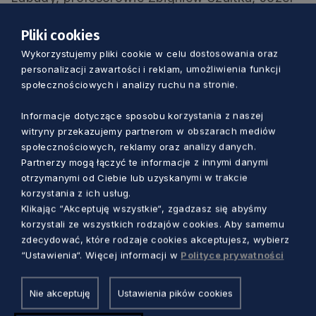
Borzyszkowski i Cezary Obracht-Prondzyński,
Pliki cookies
a także społeczność kaszubska i wszyscy inni
Wykorzystujemy pliki cookie w celu dostosowania oraz
odbiorcy publikacji, mają powody do
personalizacji zawartości i reklam, umożliwienia funkcji
świętowania.
społecznościowych i analizy ruchu na stronie.
O czym przeczytamy w
Informacje dotyczące sposobu korzystania z naszej
poszczególnych tomach?
witryny przekazujemy partnerom w obszarach mediów
społecznościowych, reklamy oraz analizy danych.
Partnerzy mogą łączyć te informacje z innymi danymi
Pięć tomów w 6 woluminach, ponad 5300 stron
otrzymanymi od Ciebie lub uzyskanymi w trakcie
korzystania z ich usług.
tekstu, to efekt wielu lat badań. Kwerendy
Klikając “Akceptuję wszystkie“, zgadzasz się abyśmy
archiwalne i biblioteczne, analiza źródeł i
korzystali ze wszystkich rodzajów cookies. Aby samemu
wcześniejszych opisów naukowych
zdecydować, które rodzaje cookies akceptujesz, wybierz
zaowocowały wyczerpującym zestawieniem
“Ustawienia“. Więcej informacji w
Polityce prywatności
znanych i dobrze opisanych faktów, a niekiedy
wypełnieniem dotychczasowych białych plam.
Nie akceptuję
Ustawienia pików cookies
Tom I, autorstwa samego Labudy, przedstawia