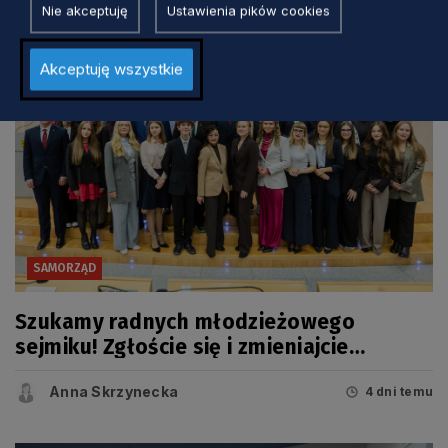
Nie akceptuję
Ustawienia pików cookies
Akceptuję wszystkie
SAMORZĄD
Szukamy radnych młodzieżowego
sejmiku! Zgłoście się i zmieniajcie
Pomorskie
Anna Skrzynecka
4 dni temu