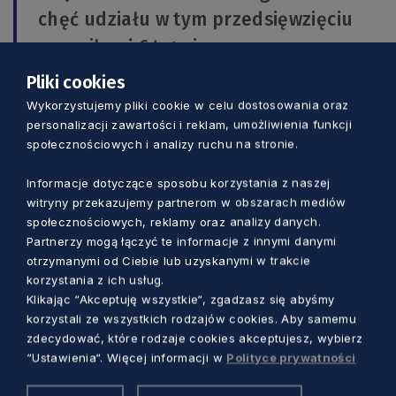
chęć udziału w tym przedsięwzięciu
wyraziły aż 64 gminy.
Pliki cookies
Chcąc wspomóc samorządy lokalne w pracach
Wykorzystujemy pliki cookie w celu dostosowania oraz
nad organizacją kąpielisk, opracowana została
personalizacji zawartości i reklam, umożliwienia funkcji
społecznościowych i analizy ruchu na stronie.
specjalna dokumentacja, w której zebrane
zostały m.in. kluczowe kwestie związane z
Informacje dotyczące sposobu korzystania z naszej
bezpieczeństwem czy praktyczne rozwiązania
witryny przekazujemy partnerom w obszarach mediów
architektoniczne. Szczegółowe informacje
społecznościowych, reklamy oraz analizy danych.
dostępna są
TUTAJ
.
Partnerzy mogą łączyć te informacje z innymi danymi
otrzymanymi od Ciebie lub uzyskanymi w trakcie
korzystania z ich usług.
Klikając “Akceptuję wszystkie“, zgadzasz się abyśmy
korzystali ze wszystkich rodzajów cookies. Aby samemu
zdecydować, które rodzaje cookies akceptujesz, wybierz
Zobacz również
“Ustawienia“. Więcej informacji w
Polityce prywatności