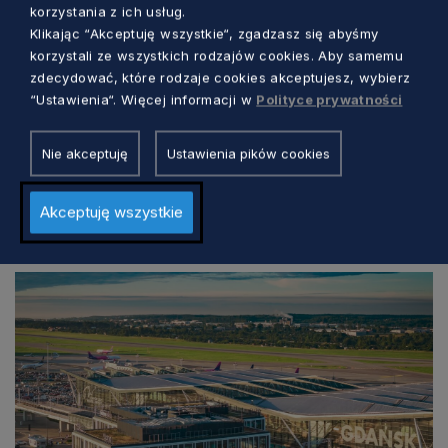
korzystania z ich usług.
Klikając “Akceptuję wszystkie“, zgadzasz się abyśmy
korzystali ze wszystkich rodzajów cookies. Aby samemu
zdecydować, które rodzaje cookies akceptujesz, wybierz
KOMUNIKACJA
“Ustawienia“. Więcej informacji w
Polityce prywatności
Pomorska rewolucja kolejowa nabiera
Nie akceptuję
Ustawienia pików cookies
tempa. Radni poznali szczegóły
Akceptuję wszystkie
Aleksander Olszak
11 dni temu