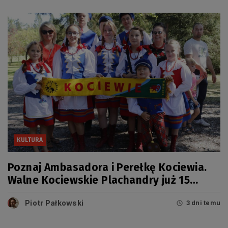
KULTURA
Poznaj Ambasadora i Perełkę Kociewia.
Walne Kociewskie Plachandry już 15
sierpnia
Piotr Pałkowski
3 dni temu