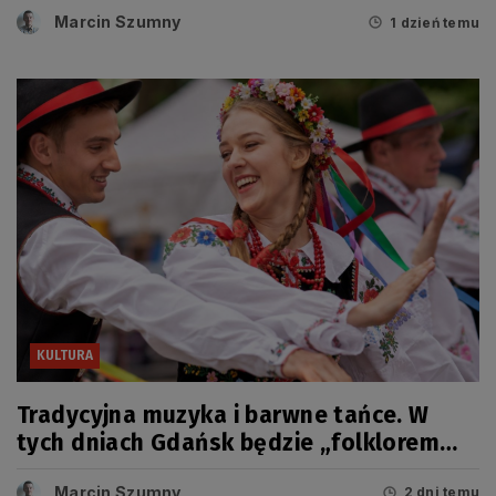
Marcin Szumny
1 dzień temu
KULTURA
Tradycyjna muzyka i barwne tańce. W
tych dniach Gdańsk będzie „folklorem
malowany”
Marcin Szumny
2 dni temu