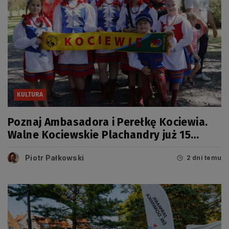
KULTURA
Poznaj Ambasadora i Perełkę Kociewia.
Walne Kociewskie Plachandry już 15
sierpnia
Piotr Pałkowski
2 dni temu