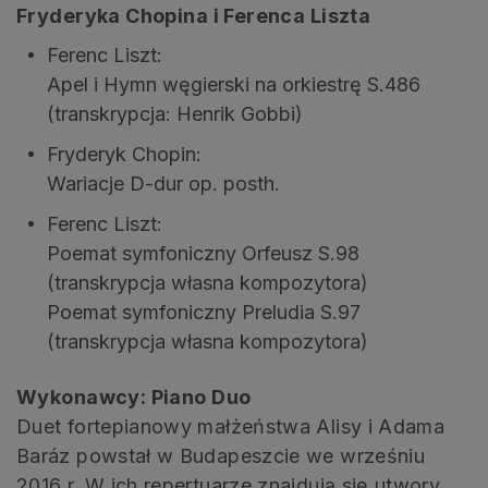
Fryderyka Chopina i Ferenca Liszta
Ferenc Liszt:
Apel i Hymn węgierski na orkiestrę S.486
(transkrypcja: Henrik Gobbi)
Fryderyk Chopin:
Wariacje D-dur op. posth.
Ferenc Liszt:
Poemat symfoniczny Orfeusz S.98
(transkrypcja własna kompozytora)
Poemat symfoniczny Preludia S.97
(transkrypcja własna kompozytora)
Wykonawcy: Piano Duo
Duet fortepianowy małżeństwa Alisy i Adama
Baráz powstał w Budapeszcie we wrześniu
2016 r. W ich repertuarze znajdują się utwory