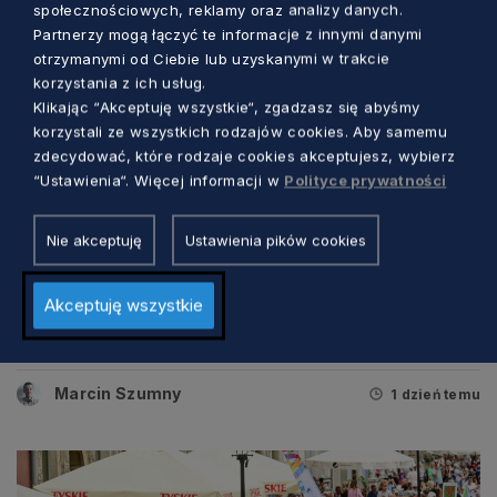
społecznościowych, reklamy oraz analizy danych.
Partnerzy mogą łączyć te informacje z innymi danymi
otrzymanymi od Ciebie lub uzyskanymi w trakcie
korzystania z ich usług.
Klikając “Akceptuję wszystkie“, zgadzasz się abyśmy
korzystali ze wszystkich rodzajów cookies. Aby samemu
zdecydować, które rodzaje cookies akceptujesz, wybierz
“Ustawienia“. Więcej informacji w
Polityce prywatności
Nie akceptuję
Ustawienia pików cookies
KULTURA
Akceptuję wszystkie
Tradycyjna muzyka i barwne tańce. W
tych dniach Gdańsk będzie „folklorem
malowany”
Marcin Szumny
1 dzień temu