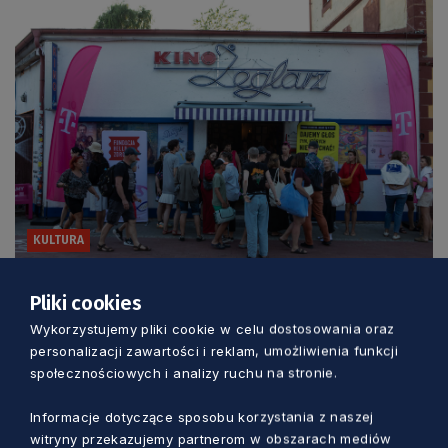
KULTURA
Trzy dni kina, rozmów i spotkań nad
Pliki cookies
morzem. Wyjątkowy festiwal w Jastarni
Wykorzystujemy pliki cookie w celu dostosowania oraz
personalizacji zawartości i reklam, umożliwienia funkcji
Marcin Szumny
1 dzień temu
społecznościowych i analizy ruchu na stronie.
Informacje dotyczące sposobu korzystania z naszej
witryny przekazujemy partnerom w obszarach mediów