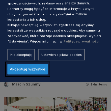
społecznościowych, reklamy oraz analizy danych.
Partnerzy mogą łączyć te informacje z innymi danymi
otrzymanymi od Ciebie lub uzyskanymi w trakcie
korzystania z ich usług.
Klikając “Akceptuję wszystkie“, zgadzasz się abyśmy
korzystali ze wszystkich rodzajów cookies. Aby samemu
zdecydować, które rodzaje cookies akceptujesz, wybierz
“Ustawienia“. Więcej informacji w
Polityce prywatności
KULTURA
Nie akceptuję
Ustawienia pików cookies
Tradycyjna muzyka i barwne tańce. W
Akceptuję wszystkie
tych dniach Gdańsk będzie „folklorem
malowany”
Marcin Szumny
2 dni temu