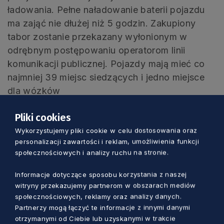
ładowania. Pełne naładowanie baterii pojazdu
ma zająć nie dłużej niż 5 godzin. Zakupiony
tabor zostanie przekazany wyłonionym w
odrębnym postępowaniu operatorom linii
komunikacji publicznej. Pojazdy mają mieć co
najmniej 39 miejsc siedzących i jedno miejsce
dla wózków
Zamówienie jest współfinansowane z
Pliki cookies
Krajowego Planu Odbudowy i Zwiększania
Wykorzystujemy pliki cookie w celu dostosowania oraz
personalizacji zawartości i reklam, umożliwienia funkcji
Odporności: Komponent E. – Zielona,
społecznościowych i analizy ruchu na stronie.
inteligentna mobilność, inwestycja E1.1.2 Zero- i
niskoemisyjny transport zbiorowy (autobusy)
Informacje dotyczące sposobu korzystania z naszej
2.0 w ramach projektu: „Zakup 15 autobusów
witryny przekazujemy partnerom w obszarach mediów
zeroemisyjnych wraz z niezbędną infrastrukturą
społecznościowych, reklamy oraz analizy danych.
Partnerzy mogą łączyć te informacje z innymi danymi
ładowania/tankowania do obsługi przewozów
otrzymanymi od Ciebie lub uzyskanymi w trakcie