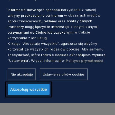
Departamentu Środowiska i Rolnictwa
Informacje dotyczące sposobu korzystania z naszej
UMWP.
witryny przekazujemy partnerom w obszarach mediów
społecznościowych, reklamy oraz analizy danych.
Partnerzy mogą łączyć te informacje z innymi danymi
Poniżej znajduje się regulamin konkursu,
otrzymanymi od Ciebie lub uzyskanymi w trakcie
opisane kryteria w obydwu kategoriach oraz
korzystania z ich usług.
wnioski zgłoszeniowe.
Klikając “Akceptuję wszystkie“, zgadzasz się abyśmy
korzystali ze wszystkich rodzajów cookies. Aby samemu
Regulamin Konkursu Piękna Wieś 2025
zdecydować, które rodzaje cookies akceptujesz, wybierz
“Ustawienia“. Więcej informacji w
Polityce prywatności
Załącznik nr 1 – Formularz zgłoszenia w
kategorii Wieś
Nie akceptuję
Ustawienia pików cookies
Załącznik nr 2 – Formularz Zgłoszenia w
kategorii Zagroda
Akceptuję wszystkie