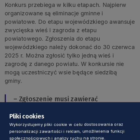
Konkurs przebiega w kilku etapach. Najpierw
organizowane są eliminacje gminne i
powiatowe. Do etapu wojewódzkiego awansuje
zwycięska wieś i zagroda z etapu
powiatowego. Zgłoszenia do etapu
wojewódzkiego należy dokonać do 30 czerwca
2025 r. Można zgłosić tylko jedną wieś i
zagrodę z danego powiatu. W konkursie nie
mogą uczestniczyć wsie będące siedzibą
gminy.
– Zgłoszenie musi zawierać
wypełniony formularz oraz opis wsi
Pliki cookies
lub zagrody. Co ważne, należy
Wykorzystujemy pliki cookie w celu dostosowania oraz
dołączyć prezentację oraz zdjęcia –
personalizacji zawartości i reklam, umożliwienia funkcji
opisuje Krzysztof Pałkowski, dyrektor
społecznościowych i analizy ruchu na stronie.