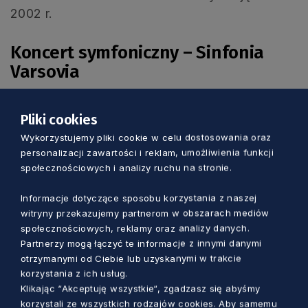
2002 r.
Koncert symfoniczny – Sinfonia
Varsovia
7 marca 2024 r., czwartek, 19.00
Pliki cookies
Polska Filharmonia Bałtycka
Wykorzystujemy pliki cookie w celu dostosowania oraz
ul. Ołowianka 1
personalizacji zawartości i reklam, umożliwienia funkcji
społecznościowych i analizy ruchu na stronie.
Gdańsk
Informacje dotyczące sposobu korzystania z naszej
Sala Koncertowa
witryny przekazujemy partnerom w obszarach mediów
społecznościowych, reklamy oraz analizy danych.
Bilety: 32-131,50 zł
Partnerzy mogą łączyć te informacje z innymi danymi
otrzymanymi od Ciebie lub uzyskanymi w trakcie
korzystania z ich usług.
Klikając “Akceptuję wszystkie“, zgadzasz się abyśmy
korzystali ze wszystkich rodzajów cookies. Aby samemu