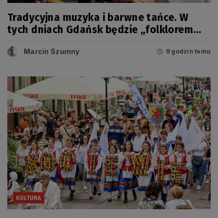
Tradycyjna muzyka i barwne tańce. W
tych dniach Gdańsk będzie „folklorem
malowany”
Marcin Szumny
9 godzin temu
KULTURA