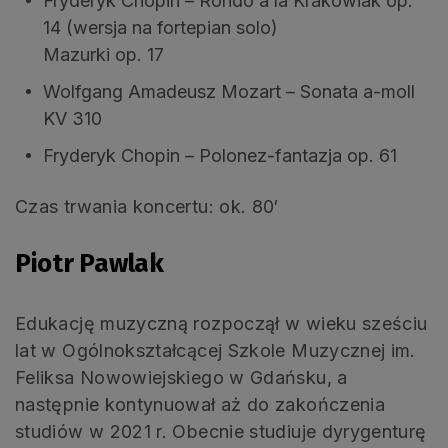
Fryderyk Chopin – Rondo a’la Krakowiak op.
14 (wersja na fortepian solo)
Mazurki op. 17
Wolfgang Amadeusz Mozart – Sonata a-moll
KV 310
Fryderyk Chopin – Polonez-fantazja op. 61
Czas trwania koncertu: ok. 80′
Piotr Pawlak
Edukację muzyczną rozpoczął w wieku sześciu
lat w Ogólnokształcącej Szkole Muzycznej im.
Feliksa Nowowiejskiego w Gdańsku, a
następnie kontynuował aż do zakończenia
studiów w 2021 r. Obecnie studiuje dyrygenturę