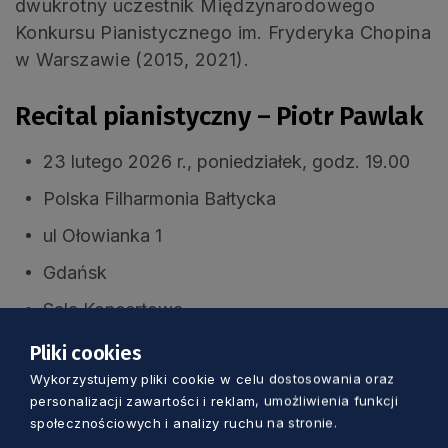
dwukrotny uczestnik Międzynarodowego
Konkursu Pianistycznego im. Fryderyka Chopina
w Warszawie (2015, 2021).
Recital pianistyczny – Piotr Pawlak
23 lutego 2026 r., poniedziałek, godz. 19.00
Polska Filharmonia Bałtycka
ul Ołowianka 1
Gdańsk
Sala Koncertowa
Bilety: 33-100 zł
Pliki cookies
Wykorzystujemy pliki cookie w celu dostosowania oraz
personalizacji zawartości i reklam, umożliwienia funkcji
społecznościowych i analizy ruchu na stronie.