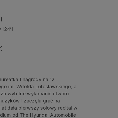
’]
 [24’]
’]
ureatka I nagrody na 12.
o im. Witolda Lutosławskiego, a
m za wybitne wykonanie utworu
muzyków i zaczęła grać na
 lat dała pierwszy solowy recital w
ndium od The Hyundai Automobile