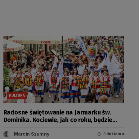
KULTURA
Radosne świętowanie na Jarmarku św.
Dominika. Kociewie, jak co roku, będzie
miało swój dzień
Marcin Szumny
3 dni temu