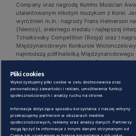
Company oraz nagrodę Kumho Musician Awar
utalentowanym młodym muzykom z Korei. Jest
wyróżnień m.in.: nagrody Frans Helmerson na
(Niemcy), srebrnego medalu i najlepszej inte
Tchaikovsky Competition (Rosja) oraz I nagr
Międzynarodowym Konkursie Wiolonczelowym 
najmłodszą półfinalistką Międzynarodowego
2023 r. Występowała w Azji i Europie jako sol
Sibelius Orchestra, Novosibirsk Youth Orchest
Pliki cookies
Orchestra, Suzuki Orchestra, KimPo Philharm
Wykorzystujemy pliki cookie w celu dostosowania oraz
sezonie 2025/2026 występowała m.in. z Filha
personalizacji zawartości i reklam, umożliwienia funkcji
Filharmonią Warmińsko-Mazurską im. Feliksa
społecznościowych i analizy ruchu na stronie.
Krakowską im. Karola Szymanowskiego, Filha
Informacje dotyczące sposobu korzystania z naszej witryny
Mikołaja Goreckiego, Polską Filharmonią Ba
przekazujemy partnerom w obszarach mediów
występy obejmują też recitale w Karolinie Pó
społecznościowych, reklamy oraz analizy danych. Partnerzy
Seoul Arts Center w Korei. Obecnie studiuje 
mogą łączyć te informacje z innymi danymi otrzymanymi od
Wileya w Curtis Institute of Music. Gra na wio
Ciebie lub uzyskanymi w trakcie korzystania z ich usług.