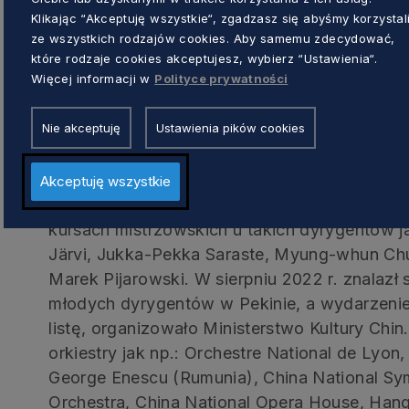
Klikając “Akceptuję wszystkie“, zgadzasz się abyśmy korzystal
Neapol, Włochy).
ze wszystkich rodzajów cookies. Aby samemu zdecydować,
które rodzaje cookies akceptujesz, wybierz “Ustawienia“.
Jong-Jie Yin
Więcej informacji w
Polityce prywatności
Nie akceptuję
Ustawienia pików cookies
Pochodzący z Chin, 23-letni dyrygent wygr
Dyrygentów im. Grzegorza Fitelberga. Dwa l
Mention Spéciale w konkursie dla młodych dy
Akceptuję wszystkie
International de Musique w Besançon (Francj
kursach mistrzowskich u takich dyrygentów 
Järvi, Jukka-Pekka Saraste, Myung-whun Ch
Marek Pijarowski. W sierpniu 2022 r. znalazł 
młodych dyrygentów w Pekinie, a wydarzenie
listę, organizowało Ministerstwo Kultury Chin
orkiestry jak np.: Orchestre National de Lyon
George Enescu (Rumunia), China National S
Orchestra, China National Opera House, Han