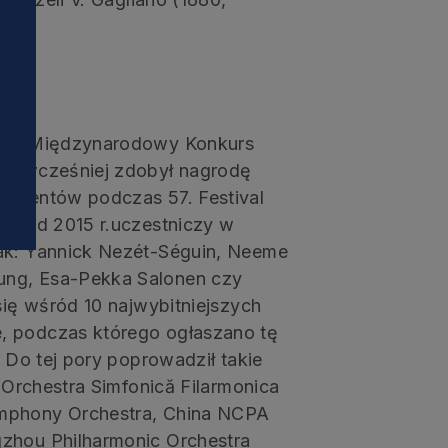
i
ał XI Międzynarodowy Konkurs
ata wcześniej zdobył nagrodę
rygentów podczas 57. Festival
a). Od 2015 r.uczestniczy w
jak: Yannick Nezét-Séguin, Neeme
ung, Esa-Pekka Salonen czy
się wśród 10 najwybitniejszych
, podczas którego ogłaszano tę
. Do tej pory poprowadził takie
, Orchestra Simfonică Filarmonica
ymphony Orchestra, China NCPA
gzhou Philharmonic Orchestra