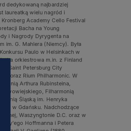
d dedykowaną najbardziej
 laureatką wielu nagród i
 Kronberg Academy Cello Festival
rpretacji Bacha na Young
ody i Nagrody Dyrygenta na
im. G. Mahlera (Niemcy). Była
 Konkursu Paulo w Helsinkach w
istka orkiestrowa m.in. z Finland
ra, Saint Petersburg City
onic oraz Rium Philharmonic. W
rmonią Arthura Rubinsteina,
 Nowowiejskiego, Filharmonią
rmonią Śląską im. Henryka
łtycką w Gdańsku. Nadchodzące
łnocnej, Waszyngtonie D.C. oraz w
u Gary’ego Hoffmanna i Petera
lonczeli V. Gagliano (1880,