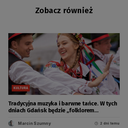
Zobacz również
KULTURA
Tradycyjna muzyka i barwne tańce. W tych
dniach Gdańsk będzie „folklorem
malowany”
Marcin Szumny
2 dni temu