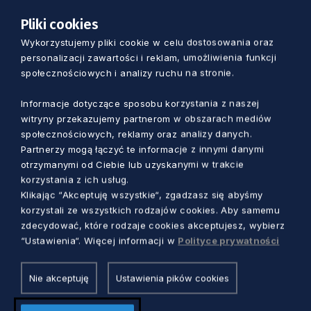
obecności kompozytora, pod dyrekcją
Pliki cookies
Mirosława Jacka Błaszczyka (1993). W 2005 r.
Wykorzystujemy pliki cookie w celu dostosowania oraz
zaprezentował polskie prawykonanie II
personalizacji zawartości i reklam, umożliwienia funkcji
Koncertu wiolonczelowego Piotra Mossa na
społecznościowych i analizy ruchu na stronie.
festiwalu Prawykonania (2005) z Narodową
Orkiestrą Symfoniczną Polskiego Radia, z którą
Informacje dotyczące sposobu korzystania z naszej
witryny przekazujemy partnerom w obszarach mediów
w 2006 r. zarejestrował odnaleziony Koncert
społecznościowych, reklamy oraz analizy danych.
Zygmunta Stojowskiego. Wykonywał nagrania
Partnerzy mogą łączyć te informacje z innymi danymi
archiwalne dla Polskiego Radia i Telewizji
otrzymanymi od Ciebie lub uzyskanymi w trakcie
Polskiej, a także dla CBC Radio w Kanadzie.
korzystania z ich usług.
Klikając “Akceptuję wszystkie“, zgadzasz się abyśmy
Dyskografia artysty obejmuje nagrania dla Pony
korzystali ze wszystkich rodzajów cookies. Aby samemu
Canyon, CD Accord, Pavane Records, Gema
zdecydować, które rodzaje cookies akceptujesz, wybierz
Stereo, Polmusic, Acte Préalable oraz Sony
“Ustawienia“. Więcej informacji w
Polityce prywatności
Classics. Był trzykrotnie nominowany do
nagrody Fryderyk, a w 2003 r. został jej
Nie akceptuję
Ustawienia pików cookies
laureatem.
Jest profesorem Uniwersytetu Muzycznego