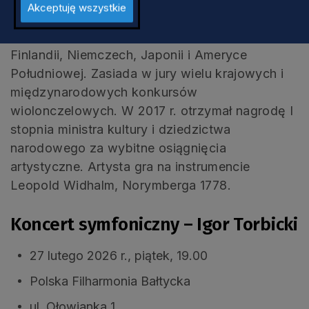
Akceptuję wszystkie
Fryderyka Chopina w Warszawie. Prowadzi
także kursy mistrzowskie w Polsce, Holandii,
Finlandii, Niemczech, Japonii i Ameryce
Południowej. Zasiada w jury wielu krajowych i
międzynarodowych konkursów
wiolonczelowych. W 2017 r. otrzymał nagrodę I
stopnia ministra kultury i dziedzictwa
narodowego za wybitne osiągnięcia
artystyczne. Artysta gra na instrumencie
Leopold Widhalm, Norymberga 1778.
Koncert symfoniczny – Igor Torbicki
27 lutego 2026 r., piątek, 19.00
Polska Filharmonia Bałtycka
ul. Ołowianka 1