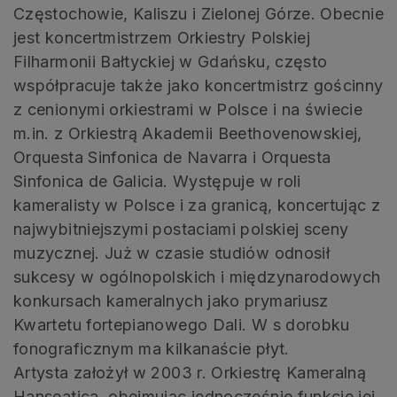
Częstochowie, Kaliszu i Zielonej Górze. Obecnie
jest koncertmistrzem Orkiestry Polskiej
Filharmonii Bałtyckiej w Gdańsku, często
współpracuje także jako koncertmistrz gościnny
z cenionymi orkiestrami w Polsce i na świecie
m.in. z Orkiestrą Akademii Beethovenowskiej,
Orquesta Sinfonica de Navarra i Orquesta
Sinfonica de Galicia. Występuje w roli
kameralisty w Polsce i za granicą, koncertując z
najwybitniejszymi postaciami polskiej sceny
muzycznej. Już w czasie studiów odnosił
sukcesy w ogólnopolskich i międzynarodowych
konkursach kameralnych jako prymariusz
Kwartetu fortepianowego Dali. W s dorobku
fonograficznym ma kilkanaście płyt.
Artysta założył w 2003 r. Orkiestrę Kameralną
Hanseatica, obejmując jednocześnie funkcje jej