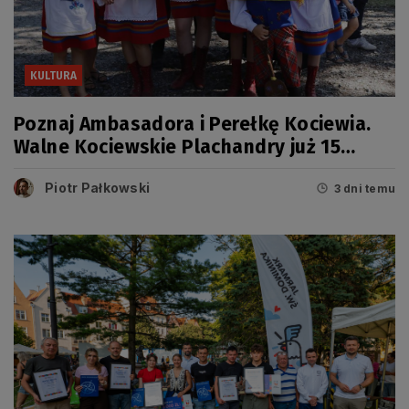
KULTURA
Poznaj Ambasadora i Perełkę Kociewia.
Walne Kociewskie Plachandry już 15
sierpnia
Piotr Pałkowski
3 dni temu