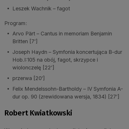
Leszek Wachnik – fagot
Program:
Arvo Pärt – Cantus in memoriam Benjamin
Britten [7’]
Joseph Haydn – Symfonia koncertująca B-dur
Hob.I:105 na obój, fagot, skrzypce i
wiolonczelę [22’]
przerwa [20′]
Felix Mendelssohn-Bartholdy – IV Symfonia A-
dur op. 90 (zrewidowana wersja, 1834) [27’]
Robert Kwiatkowski