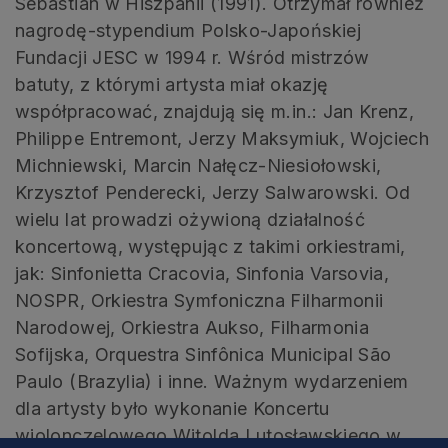
Sebastian w Hiszpanii (1991). Otrzymał również
nagrodę-stypendium Polsko-Japońskiej
Fundacji JESC w 1994 r. Wśród mistrzów
batuty, z którymi artysta miał okazję
współpracować, znajdują się m.in.: Jan Krenz,
Philippe Entremont, Jerzy Maksymiuk, Wojciech
Michniewski, Marcin Nałęcz-Niesiołowski,
Krzysztof Penderecki, Jerzy Salwarowski. Od
wielu lat prowadzi ożywioną działalność
koncertową, występując z takimi orkiestrami,
jak: Sinfonietta Cracovia, Sinfonia Varsovia,
NOSPR, Orkiestra Symfoniczna Filharmonii
Narodowej, Orkiestra Aukso, Filharmonia
Sofijska, Orquestra Sinfônica Municipal São
Paulo (Brazylia) i inne. Ważnym wydarzeniem
dla artysty było wykonanie Koncertu
wiolonczelowego Witolda Lutosławskiego w