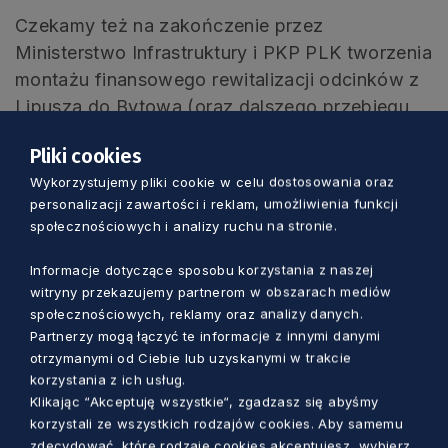
Czekamy też na zakończenie przez
Ministerstwo Infrastruktury i PKP PLK tworzenia
montażu finansowego rewitalizacji odcinków z
Lipusza do Bytowa (oraz dalszego przebiegu
do Korzybia) oraz z Szymankowa do Nowego
Pliki cookies
Dworu Gdańskiego, które po wielu latach
Wykorzystujemy pliki cookie w celu dostosowania oraz
ponownie mają uzyskać dostęp do regularnych
personalizacji zawartości i reklam, umożliwienia funkcji
połączeń kolejowych. Tym samym wszystkie
społecznościowych i analizy ruchu na stronie.
stolice powiatów na Pomorzu uzyskają dostęp
do sieci transportu kolejowego. Dzięki temu
Informacje dotyczące sposobu korzystania z naszej
witryny przekazujemy partnerom w obszarach mediów
będziemy pierwszym województwem w Polsce,
społecznościowych, reklamy oraz analizy danych.
w którym pociągi będą kursować do każdego
Partnerzy mogą łączyć te informacje z innymi danymi
starostwa.
otrzymanymi od Ciebie lub uzyskanymi w trakcie
korzystania z ich usług.
Klikając “Akceptuję wszystkie“, zgadzasz się abyśmy
korzystali ze wszystkich rodzajów cookies. Aby samemu
zdecydować, które rodzaje cookies akceptujesz, wybierz