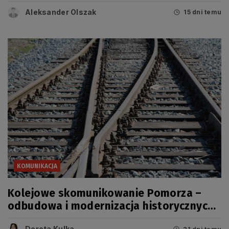
lotnisku
Aleksander Olszak
15 dni temu
KOMUNIKACJA
Kolejowe skomunikowanie Pomorza –
odbudowa i modernizacja historycznych
linii
Dorota Kulka