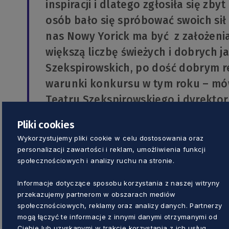
inspiracji i dlatego zgłosiła się zby
osób bało się spróbować swoich sił
nas Nowy Yorick ma być z założenia
większą liczbę świeżych i dobrych j
Szekspirowskich, po dość dobrym r
warunki konkursu w tym roku – mó
Teatru Szekspirowskiego i dyrektor
Szekspirowskiego w Gdańsku Agata 
Pliki cookies
powstaną szkice spektakli, które b
Wykorzystujemy pliki cookie w celu dostosowania oraz
zaistnienia w stałym repertuarze p
personalizacji zawartości i reklam, umożliwienia funkcji
społecznościowych i analizy ruchu na stronie.
współpracy nad realizacjami konku
Powszechny im. Zygmunta Hübnera z
Informacje dotyczące sposobu korzystania z naszej witryny
Poznaniu i Teatr im. Heleny Modrzej
przekazujemy partnerom w obszarach mediów
społecznościowych, reklamy oraz analizy danych. Partnerzy
Agata Grenda.
mogą łączyć te informacje z innymi danymi otrzymanymi od
Ciebie lub uzyskanymi w trakcie korzystania z ich usług.