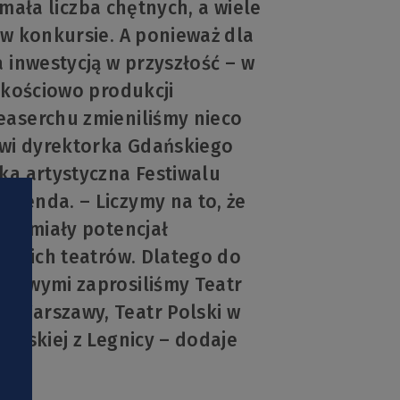
t mała liczba chętnych, a wiele
 w konkursie. A ponieważ dla
 inwestycją w przyszłość – w
akościowo produkcji
easerchu zmieniliśmy nieco
wi dyrektorka Gdańskiego
ka artystyczna Festiwalu
Grenda. – Liczymy na to, że
ędą miały potencjał
olskich teatrów. Dlatego do
rsowymi zaprosiliśmy Teatr
 Warszawy, Teatr Polski w
ewskiej z Legnicy – dodaje