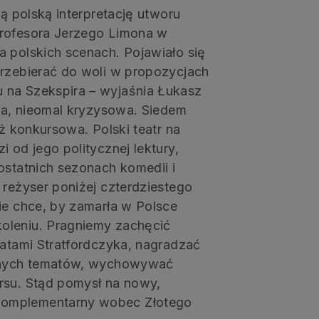
zą polską interpretację utworu
profesora Jerzego Limona w
a polskich scenach. Pojawiało się
przebierać do woli w propozycjach
 na Szekspira – wyjaśnia Łukasz
nna, nieomal kryzysowa. Siedem
aż konkursowa. Polski teatr na
 od jego politycznej lektury,
ostatnich sezonach komedii i
 reżyser poniżej czterdziestego
ie chce, by zamarła w Polsce
oleniu. Pragniemy zachęcić
matami Stratfordczyka, nagradzać
cznych tematów, wychowywać
rsu. Stąd pomysł na nowy,
komplementarny wobec Złotego