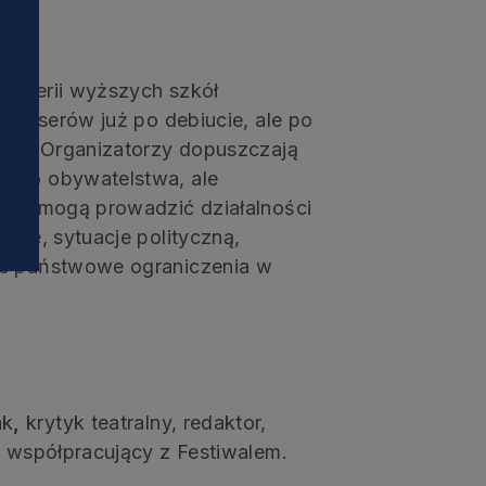
i
żyserii wyższych szkół
reżyserów już po debiucie, ale po
jach. Organizatorzy dopuszczają
iego obywatelstwa, ale
 nie mogą prowadzić działalności
esje, sytuacje polityczną,
ze państwowe ograniczenia w
ak
,
krytyk teatralny, redaktor,
t współpracujący z Festiwalem.