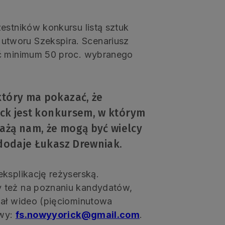
estników konkursu listą sztuk
tworu Szekspira. Scenariusz
ać minimum 50 proc. wybranego
który ma pokazać, że
rick jest konkursem, w którym
ażą nam, że mogą być wielcy
 dodaje Łukasz Drewniak.
ksplikację reżyserską.
y też na poznaniu kandydatów,
iał wideo (pięciominutowa
owy:
fs.nowyyorick@gmail.com
.