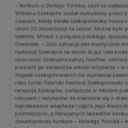
– Konkurs o Złotego Yoricka, czyli na najleps
Williama Szekspira został wymyślony przez 
czasach, kiedy trwała szekspirowska hossa n
około 20 inscenizacji na sezon. Można było 
teatrów. Mówić o potędze polskiego sposobu
Drewniak. – Dziś sytuacja jest drastycznie i
realizacji Szekspira na sezon to już cała pod
twórczość Szekspira patrzy nieufnie, odchodzi
porzucili go zwłaszcza młodzi reżyserzy – w 
tragedii szekspirowskich nie wystawiał żaden
roku życia! Gdański Festiwal Szekspirowski n
recepcja Szekspira, zwłaszcza w młodym pok
reżyserki i reżyserów do mierzenia się z dra
najciekawsze adaptacje i ujęcia jego klasy
późniejszych, potencjalnych laureatów konku
dwustopniowy konkurs – Nowego Yoricka – 