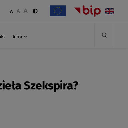
akt
Inne
zieła Szekspira?