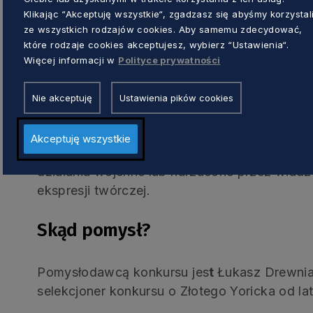
Dla kogo nagroda?
Klikając “Akceptuję wszystkie“, zgadzasz się abyśmy korzystal
ze wszystkich rodzajów cookies. Aby samemu zdecydować,
które rodzaje cookies akceptujesz, wybierz “Ustawienia“.
Nowy Yorick jest skierowany do studentów re
Więcej informacji w
Polityce prywatności
teatralnych i filmowych w Polsce, a także do 
maksymalnie trzech profesjonalnych realizac
Nie akceptuję
Ustawienia pików cookies
do konkursu twórców nieposiadających polsk
mieszkających i tworzących w Polsce, którzy
Akceptuję wszystkie
twórczej w kraju pochodzenia z uwagi na repr
działania wojenne lub narzucone przez wład
ekspresji twórczej.
Skąd pomysł?
Pomysłodawcą konkursu jes
t
Łukasz Drewni
selekcjoner konkursu o Złotego Yoricka od la