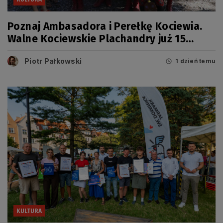
Poznaj Ambasadora i Perełkę Kociewia.
Walne Kociewskie Plachandry już 15
sierpnia
Piotr Pałkowski
1 dzień temu
KULTURA