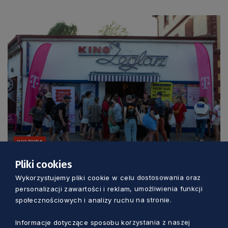
KULTURA
Pliki cookies
Trzy dni kina, rozmów i spotkań nad
Wykorzystujemy pliki cookie w celu dostosowania oraz
morzem. Wyjątkowy festiwal w Jastarni
personalizacji zawartości i reklam, umożliwienia funkcji
społecznościowych i analizy ruchu na stronie.
Marcin Szumny
1 dzień temu
Informacje dotyczące sposobu korzystania z naszej