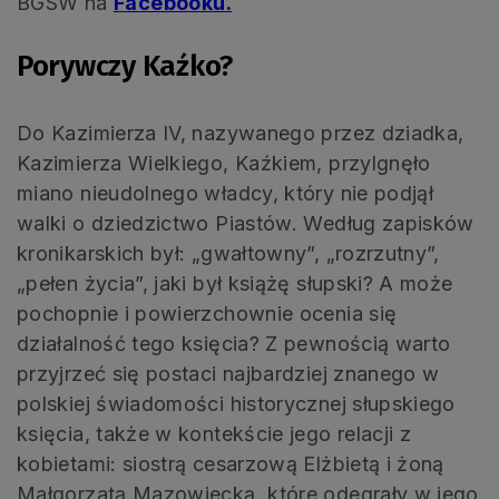
BGSW na
Facebooku.
Porywczy Kaźko?
Do Kazimierza IV, nazywanego przez dziadka,
Kazimierza Wielkiego, Kaźkiem, przylgnęło
miano nieudolnego władcy, który nie podjął
walki o dziedzictwo Piastów. Według zapisków
kronikarskich był: „gwałtowny”, „rozrzutny”,
„pełen życia”, jaki był książę słupski? A może
pochopnie i powierzchownie ocenia się
działalność tego księcia? Z pewnością warto
przyjrzeć się postaci najbardziej znanego w
polskiej świadomości historycznej słupskiego
księcia, także w kontekście jego relacji z
kobietami: siostrą cesarzową Elżbietą i żoną
Małgorzatą Mazowiecką, które odegrały w jego