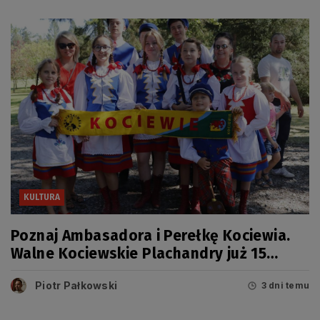
KULTURA
Poznaj Ambasadora i Perełkę Kociewia.
Walne Kociewskie Plachandry już 15
sierpnia
Piotr Pałkowski
3 dni temu