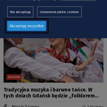
Marcin Szumny
1 dzień temu
Nie akceptuję
Ustawienia pików cookies
Akceptuję wszystkie
KULTURA
Tradycyjna muzyka i barwne tańce. W
tych dniach Gdańsk będzie „folklorem
malowany”
Marcin Szumny
2 dni temu