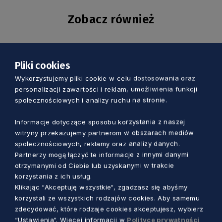
Zobacz również
Pliki cookies
Wykorzystujemy pliki cookie w celu dostosowania oraz
personalizacji zawartości i reklam, umożliwienia funkcji
społecznościowych i analizy ruchu na stronie.
Informacje dotyczące sposobu korzystania z naszej
witryny przekazujemy partnerom w obszarach mediów
społecznościowych, reklamy oraz analizy danych.
Partnerzy mogą łączyć te informacje z innymi danymi
otrzymanymi od Ciebie lub uzyskanymi w trakcie
KULTURA
korzystania z ich usług.
Klikając “Akceptuję wszystkie“, zgadzasz się abyśmy
Trzy dni kina, rozmów i spotkań nad
korzystali ze wszystkich rodzajów cookies. Aby samemu
morzem. Wyjątkowy festiwal w Jastarni
zdecydować, które rodzaje cookies akceptujesz, wybierz
“Ustawienia“. Więcej informacji w
Polityce prywatności