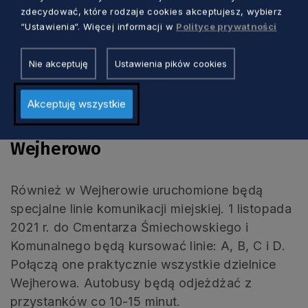
zdecydować, które rodzaje cookies akceptujesz, wybierz
będzie specjalny rozkład jazdy linii 7, którą
“Ustawienia“. Więcej informacji w
Polityce prywatności
dojechać można z dworca kolejowego do
cmentarza przy ul. Rokickiej. Linia ta będzie
Nie akceptuję
Ustawienia pików cookies
kursować ze zwiększoną częstotliwością. Na
pozostałych liniach obowiązywać będą
Akceptuję wszystkie
rozkłady świąteczne.
Wejherowo
Również w Wejherowie uruchomione będą
specjalne linie komunikacji miejskiej. 1 listopada
2021 r. do Cmentarza Śmiechowskiego i
Komunalnego będą kursować linie: A, B, C i D.
Połączą one praktycznie wszystkie dzielnice
Wejherowa. Autobusy będą odjeżdżać z
przystanków co 10-15 minut.