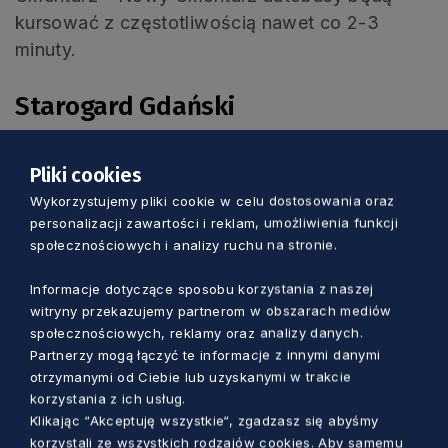
kursować z częstotliwością nawet co 2-3
minuty.
Starogard Gdański
Aby ułatwić mieszkańcom dojazd do Cmentarza
Pliki cookies
Łapiszewo uruchomione zostaną trzy specjalne
Wykorzystujemy pliki cookie w celu dostosowania oraz
linie autobusowe. Będą to: C-1 z os. Zielona
personalizacji zawartości i reklam, umożliwienia funkcji
społecznościowych i analizy ruchu na stronie.
Dolina, C-2 z os. Bohaterów Monte Cassino
oraz C-3 z przystanku Droga Nowowiejska-
Informacje dotyczące sposobu korzystania z naszej
Rzeczna. Pojazdy będą kursować średnio co
witryny przekazujemy partnerom w obszarach mediów
10-15 minut.
społecznościowych, reklamy oraz analizy danych.
Partnerzy mogą łączyć te informacje z innymi danymi
otrzymanymi od Ciebie lub uzyskanymi w trakcie
Tczew
korzystania z ich usług.
Klikając “Akceptuję wszystkie“, zgadzasz się abyśmy
korzystali ze wszystkich rodzajów cookies. Aby samemu
W dzień Wszystkich Świętych obowiązywać