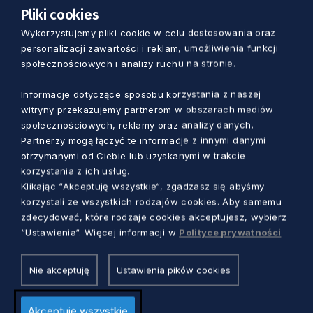
14.00)
Pliki cookies
Wykorzystujemy pliki cookie w celu dostosowania oraz
Piknik edukacyjny
personalizacji zawartości i reklam, umożliwienia funkcji
społecznościowych i analizy ruchu na stronie.
16.00- 17.00
Informacje dotyczące sposobu korzystania z naszej
Zakończenie wydarzenia:
witryny przekazujemy partnerom w obszarach mediów
ogłoszenie zwycięzców regat
społecznościowych, reklamy oraz analizy danych.
Partnerzy mogą łączyć te informacje z innymi danymi
ogłoszenie zwycięzców grup piknikowych
otrzymanymi od Ciebie lub uzyskanymi w trakcie
korzystania z ich usług.
wyróżnienia z okazji 25-lecia samorządu
Klikając “Akceptuję wszystkie“, zgadzasz się abyśmy
województwa pomorskiego
korzystali ze wszystkich rodzajów cookies. Aby samemu
zdecydować, które rodzaje cookies akceptujesz, wybierz
“Ustawienia“. Więcej informacji w
Polityce prywatności
Nie akceptuję
Ustawienia pików cookies
Akceptuję wszystkie