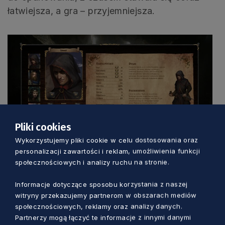
łatwiejsza, a gra – przyjemniejsza.
Pliki cookies
Wykorzystujemy pliki cookie w celu dostosowania oraz
personalizacji zawartości i reklam, umożliwienia funkcji
Czy wiedźmin dałby radę?
społecznościowych i analizy ruchu na stronie.
Informacje dotyczące sposobu korzystania z naszej
Jednak wędrówka po magicznych Kaszubach
witryny przekazujemy partnerom w obszarach mediów
to nie weekendowy spacerek po lasach i
społecznościowych, reklamy oraz analizy danych.
łąkach. Już pierwszy napotkany Szargan,
Partnerzy mogą łączyć te informacje z innymi danymi