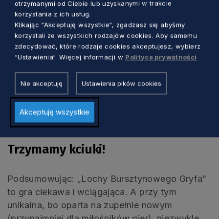
szarżujący na drużynę bez ostrzeżenia, stał się
otrzymanymi od Ciebie lub uzyskanymi w trakcie
korzystania z ich usług.
dla nas nie lada wyzwaniem. A na śmiałków
Klikając “Akceptuję wszystkie“, zgadzasz się abyśmy
czyha aż 21 różnorakich bestii i potworów
korzystali ze wszystkich rodzajów cookies. Aby samemu
stworzonych na bazie prawdziwych legend
zdecydować, które rodzaje cookies akceptujesz, wybierz
kaszubskich oraz zapisów ze „Słownika gwar
“Ustawienia“. Więcej informacji w
Polityce prywatności
kaszubskich” księdza Bernarda Sychty. Główny
wątek gry przeplata się natomiast z bogatym
Nie akceptuję
Ustawienia pików cookies
zbiorem wierzeń, historii i bajek kaszubskich.
Innymi słowy – nawet wiedźmin Geralt nie
Akceptuję wszystkie
miałby na Kaszubach łatwej przeprawy.
Trzymamy kciuki!
Podsumowując: „Lochy Bursztynowego Gryfa”
to gra ciekawa i wciągająca. A przy tym
unikalna, bo oparta na zupełnie nowym
(przynajmniej dla miłośników gier), niezwykle