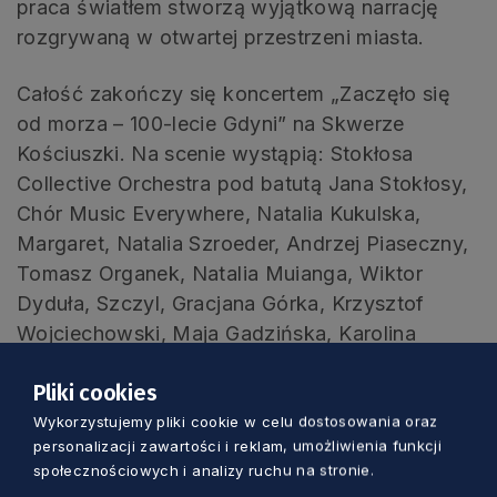
praca światłem stworzą wyjątkową narrację
rozgrywaną w otwartej przestrzeni miasta.
Całość zakończy się koncertem „Zaczęło się
od morza – 100-lecie Gdyni” na Skwerze
Kościuszki. Na scenie wystąpią: Stokłosa
Collective Orchestra pod batutą Jana Stokłosy,
Chór Music Everywhere, Natalia Kukulska,
Margaret, Natalia Szroeder, Andrzej Piaseczny,
Tomasz Organek, Natalia Muianga, Wiktor
Dyduła, Szczyl, Gracjana Górka, Krzysztof
Wojciechowski, Maja Gadzińska, Karolina
Trębacz oraz Grupa taneczna ICON by
Pliki cookies
Starowicz.
Wykorzystujemy pliki cookie w celu dostosowania oraz
personalizacji zawartości i reklam, umożliwienia funkcji
Artyści zaśpiewają swoje największe przeboje
społecznościowych i analizy ruchu na stronie.
oraz symboliczne utwory w specjalnych