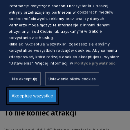
aranżacjach. Poprowadzą one widzów przez
Informacje dotyczące sposobu korzystania z naszej
dzieje Gdyni – od kaszubskiej wioski, przez
witryny przekazujemy partnerom w obszarach mediów
społecznościowych, reklamy oraz analizy danych.
budowę portu, dynamiczny rozwój w
Partnerzy mogą łączyć te informacje z innymi danymi
międzywojniu, okres PRL, aż po
otrzymanymi od Ciebie lub uzyskanymi w trakcie
współczesność i spojrzenie w przyszłość.
korzystania z ich usług.
Pomiędzy występami prezentowane będą
Klikając “Akceptuję wszystkie“, zgadzasz się abyśmy
specjalnie przygotowane na tę okazję materiały
korzystali ze wszystkich rodzajów cookies. Aby samemu
zdecydować, które rodzaje cookies akceptujesz, wybierz
filmowe, ukazujące archiwalne obrazy, historię
“Ustawienia“. Więcej informacji w
Polityce prywatności
oraz współczesne oblicze Gdyni.
Nie akceptuję
Ustawienia pików cookies
Koncert będzie można obejrzeć na antenie
Telewizji Polsat w piątek, 20 lutego o godz.
Akceptuję wszystkie
21.00.
To nie koniec atrakcji