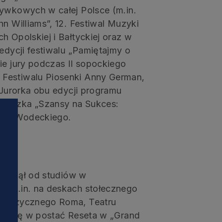
rywkowych w całej Polsce (m.in.
n Williams”, 12. Festiwal Muzyki
h Opolskiej i Bałtyckiej oraz w
 edycji festiwalu „Pamiętajmy o
ie jury podczas II sopockiego
 Festiwalu Piosenki Anny German,
 Jurorka obu edycji programu
tniczka „Szansy na Sukces:
ewa Wodeckiego.
zpoczął od studiów w
ał m.in. na deskach stołecznego
u Muzycznego Roma, Teatru
lił się w postać Reseta w „Grand