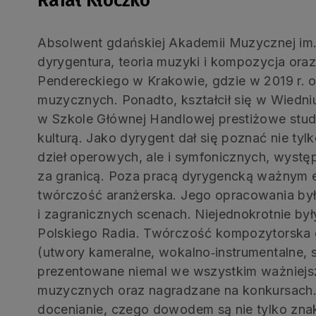
Rafał Kłoczko
Absolwent gdańskiej Akademii Muzycznej im. 
dyrygentura, teoria muzyki i kompozycja ora
Pendereckiego w Krakowie, gdzie w 2019 r. o
muzycznych. Ponadto, kształcił się w Wiedni
w Szkole Głównej Handlowej prestiżowe stud
kulturą. Jako dyrygent dał się poznać nie tyl
dzieł operowych, ale i symfonicznych, występ
za granicą. Poza pracą dyrygencką ważnym e
twórczość aranżerska. Jego opracowania był
i zagranicznych scenach. Niejednokrotnie by
Polskiego Radia. Twórczość kompozytorska o
(utwory kameralne, wokalno‑instrumentalne, s
prezentowane niemal we wszystkim ważniejs
muzycznych oraz nagradzane na konkursach. 
docenianie, czego dowodem są nie tylko zna