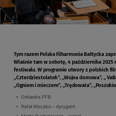
Tym razem Polska Filharmonia Bałtycka zapr
Właśnie tam w sobotę, 4 października 2025 r
festiwalu. W programie utwory z polskich film
„Czterdziestolatek”, „Wojna domowa”, „ VaBa
„Ogniem i mieczem”, „Trędowata”, „Poszuki
Orkiestra PFB
Rafał Kłoczko – dyrygent