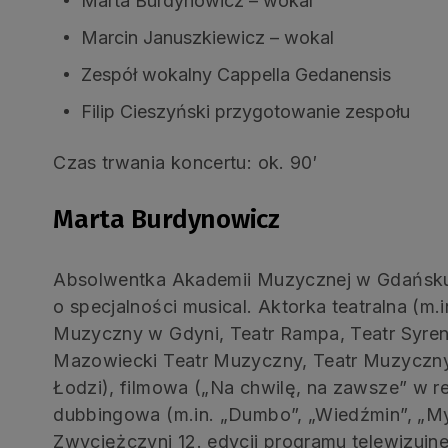
Marta Burdynowicz – wokal
Marcin Januszkiewicz – wokal
Zespół wokalny Cappella Gedanensis
Filip Cieszyński przygotowanie zespołu
Czas trwania koncertu: ok. 90′
Marta Burdynowicz
Absolwentka Akademii Muzycznej w Gdańsku
o specjalności musical. Aktorka teatralna (m
Muzyczny w Gdyni, Teatr Rampa, Teatr Syre
Mazowiecki Teatr Muzyczny, Teatr Muzyczny
Łodzi), filmowa („Na chwilę, na zawsze” w re
dubbingowa (m.in. „Dumbo”, „Wiedźmin”, „My
Zwyciężczyni 12. edycji programu telewizujne