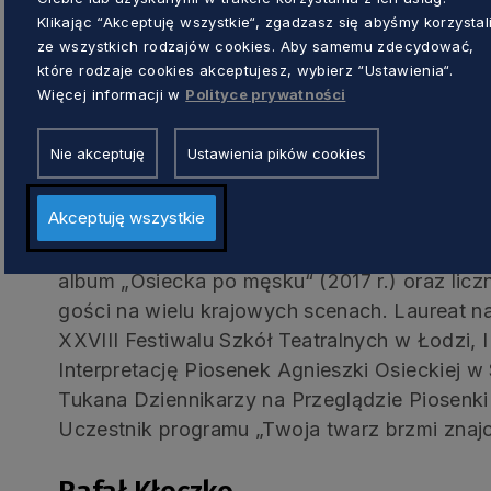
Musical Hotelu“ w reżyserii Michała Walczaka
Klikając “Akceptuję wszystkie“, zgadzasz się abyśmy korzystal
Targówku – na Scenie Impresaryjnej Domu Kul
ze wszystkich rodzajów cookies. Aby samemu zdecydować,
które rodzaje cookies akceptujesz, wybierz “Ustawienia“.
„Édith i Marlene” w reżyserii Marii Seweryn.
Więcej informacji w
Polityce prywatności
Komponuje i pisze teksty piosenek. Współprac
Dawidem Kwiatkowskim, Kasią Dereń czy Mar
Nie akceptuję
Ustawienia pików cookies
Obijalskim stworzyli muzykę i teksty do auto
serce“ w reżyserii Agnieszki Glińskiej we w
Akceptuję wszystkie
Capitol. Z Piotrem Rubikiem nagrał płyty „Pi
mojego imienia“ oraz single „Pół na pół“ i „D
album „Osiecka po męsku“ (2017 r.) oraz licz
gości na wielu krajowych scenach. Laureat na
XXVIII Festiwalu Szkół Teatralnych w Łodzi, 
Interpretację Piosenek Agnieszki Osieckiej w 
Tukana Dziennikarzy na Przeglądzie Piosenki
Uczestnik programu „Twoja twarz brzmi znaj