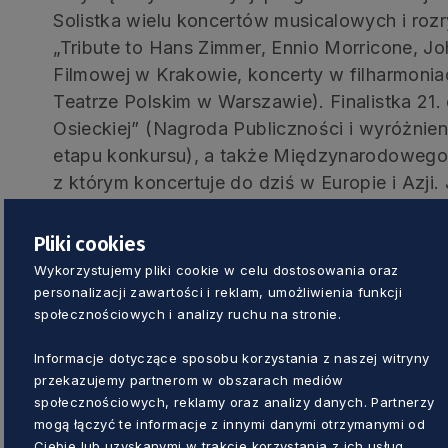
Solistka wielu koncertów musicalowych i roz
„Tribute to Hans Zimmer, Ennio Morricone, Joh
Filmowej w Krakowie, koncerty w filharmoniac
Teatrze Polskim w Warszawie). Finalistka 21.
Osieckiej” (Nagroda Publiczności i wyróżnien
etapu konkursu), a także Międzynarodowego
z którym koncertuje do dziś w Europie i Azji.
„Śpiewamy Razem: All Together Now”. Uczes
Opole 2020” w odcinku z piosenkami Zbigni
Pliki cookies
Wykorzystujemy pliki cookie w celu dostosowania oraz
Marcin Januszkiewicz
personalizacji zawartości i reklam, umożliwienia funkcji
społecznościowych i analizy ruchu na stronie.
Aktor, wokalista i autor piosenek. Karierę ro
Informacje dotyczące sposobu korzystania z naszej witryny
warszawskiej Akademii Teatralnej. Występow
przekazujemy partnerom w obszarach mediów
społecznościowych, reklamy oraz analizy danych. Partnerzy
Teatru Współczesnego, Teatru Studio, Teatr
mogą łączyć te informacje z innymi danymi otrzymanymi od
Komedia, Teatru Studio Buffo. W Rampie wcie
Ciebie lub uzyskanymi w trakcie korzystania z ich usług.