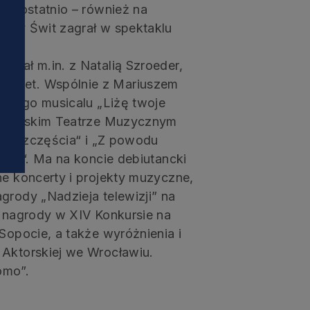
, a ostatnio – również na
i
tury Świt zagrał w spektaklu
ował m.in. z Natalią Szroeder,
garet. Wspólnie z Mariuszem
rskiego musicalu „Liżę twoje
rocławskim Teatrze Muzycznym
eśni szczęścia“ i „Z powodu
okąd“. Ma na koncie debiutancki
ne koncerty i projekty muzyczne,
grody „Nadzieja telewizji” na
I nagrody w XIV Konkursie na
Sopocie, a także wyróżnienia i
 Aktorskiej we Wrocławiu.
omo”.