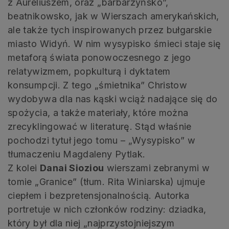
z Aureliuszem, oraz „barbarzyńsko”,
beatnikowsko, jak w Wierszach amerykańskich,
ale także tych inspirowanych przez bułgarskie
miasto Widyń. W nim wysypisko śmieci staje się
metaforą świata ponowoczesnego z jego
relatywizmem, popkulturą i dyktatem
konsumpcji. Z tego „śmietnika” Christow
wydobywa dla nas kąski wciąż nadające się do
spożycia, a także materiały, które można
zrecyklingować w literaturę. Stąd właśnie
pochodzi tytuł jego tomu – „Wysypisko” w
tłumaczeniu Magdaleny Pytlak.
Z kolei
Danai Sioziou
wierszami zebranymi w
tomie „Granice” (tłum. Rita Winiarska) ujmuje
ciepłem i bezpretensjonalnością. Autorka
portretuje w nich członków rodziny: dziadka,
który był dla niej „najprzystojniejszym