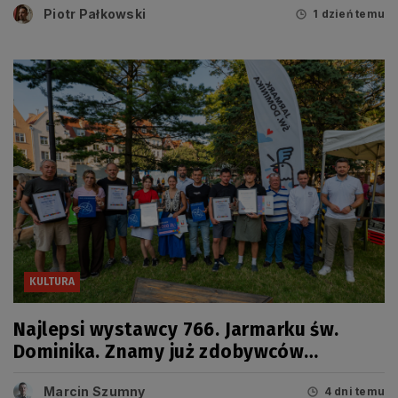
Piotr Pałkowski
1 dzień temu
KULTURA
Najlepsi wystawcy 766. Jarmarku św.
Dominika. Znamy już zdobywców
tegorocznych Grand Prix
Marcin Szumny
4 dni temu