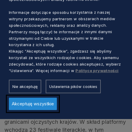
nam osoby np. ojca. Nada Topić wypełnia ją
Informacje dotyczące sposobu korzystania z naszej
wierszami, w których wspominanie zmarłego
witryny przekazujemy partnerom w obszarach mediów
płynnie przechodzi w jego rekonstrukcję,
społecznościowych, reklamy oraz analizy danych.
rekonstrukcja zaś – w projekcję, umożliwiając
Partnerzy mogą łączyć te informacje z innymi danymi
otrzymanymi od Ciebie lub uzyskanymi w trakcie
współistnienie świata i zaświatów już teraz, bez
korzystania z ich usług.
konieczności czekania na własną śmierć. Takie
Klikając “Akceptuję wszystkie“, zgadzasz się abyśmy
rzeczy potrafi tylko poezja.
korzystali ze wszystkich rodzajów cookies. Aby samemu
zdecydować, które rodzaje cookies akceptujesz, wybierz
O projekcie
“Ustawienia“. Więcej informacji w
Polityce prywatności
Nie akceptuję
Ustawienia pików cookies
Versopolis to założona w grudniu 2014 r.
platforma literacka poświęcona poezji. Jej
Akceptuję wszystkie
celem jest wspieranie młodych europejskich
twórców i promocja ich dorobku poza
granicami ojczystych krajów. W skład platformy
wchodzą 23 festiwale literackie, w tym