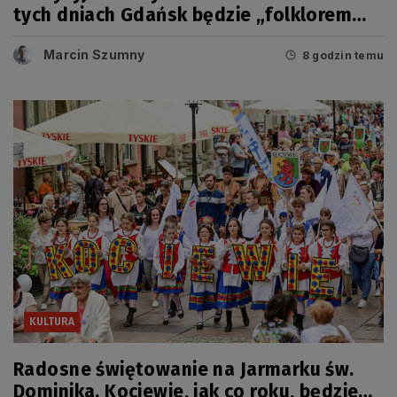
tych dniach Gdańsk będzie „folklorem
malowany”
Marcin Szumny
8 godzin temu
KULTURA
Radosne świętowanie na Jarmarku św.
Dominika. Kociewie, jak co roku, będzie