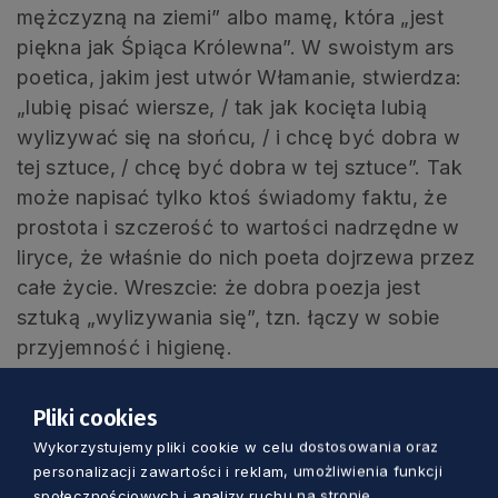
mężczyzną na ziemi” albo mamę, która „jest
piękna jak Śpiąca Królewna”. W swoistym ars
poetica, jakim jest utwór Włamanie, stwierdza:
„lubię pisać wiersze, / tak jak kocięta lubią
wylizywać się na słońcu, / i chcę być dobra w
tej sztuce, / chcę być dobra w tej sztuce”. Tak
może napisać tylko ktoś świadomy faktu, że
prostota i szczerość to wartości nadrzędne w
liryce, że właśnie do nich poeta dojrzewa przez
całe życie. Wreszcie: że dobra poezja jest
sztuką „wylizywania się”, tzn. łączy w sobie
przyjemność i higienę.
Ostatnim z wydanych w tym roku w ramach
Versopolis tomów jest „Ojciec/Siostra”
Nady
Pliki cookies
Topić
w tłumaczeniu Barbary Kramar. Życie nie
Wykorzystujemy pliki cookie w celu dostosowania oraz
znosi pustki. Jedną z najdotkliwszych pustek
personalizacji zawartości i reklam, umożliwienia funkcji
jest ta, która powstaje po śmierci najbliższej
społecznościowych i analizy ruchu na stronie.