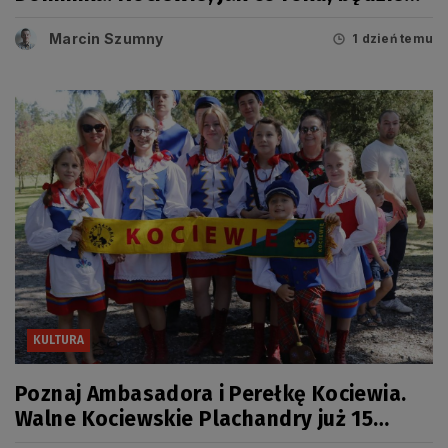
miało swój dzień
Marcin Szumny
1 dzień temu
KULTURA
Poznaj Ambasadora i Perełkę Kociewia.
Walne Kociewskie Plachandry już 15
sierpnia