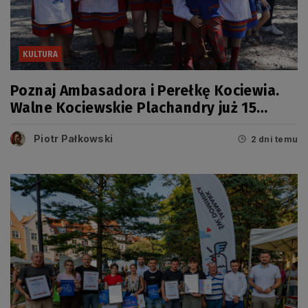
KULTURA
Poznaj Ambasadora i Perełkę Kociewia.
Walne Kociewskie Plachandry już 15
sierpnia
Piotr Pałkowski
2 dni temu