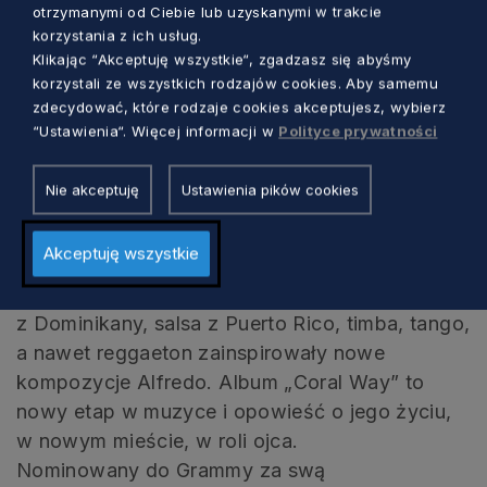
Michael Olivera – perkusja
otrzymanymi od Ciebie lub uzyskanymi w trakcie
korzystania z ich usług.
Yarel Hernandez – bas
Klikając “Akceptuję wszystkie“, zgadzasz się abyśmy
korzystali ze wszystkich rodzajów cookies. Aby samemu
Carlos Sarduy – trąbka
zdecydować, które rodzaje cookies akceptujesz, wybierz
“Ustawienia“. Więcej informacji w
Polityce prywatności
Alfredo Rodriguez jest Kubańczykiem z Hawany
i jednym z najwybitniejszych improwizujących
Nie akceptuję
Ustawienia pików cookies
pianistów naszych czasów. Obecnie mieszka w
Miami. I tam, ze swej ulicy Coral Way,
Akceptuję wszystkie
przysłuchuje się muzyce regionu. Nie tylko
zatem kubański son i bolero, ale także bachata
z Dominikany, salsa z Puerto Rico, timba, tango,
a nawet reggaeton zainspirowały nowe
kompozycje Alfredo. Album „Coral Way” to
nowy etap w muzyce i opowieść o jego życiu,
w nowym mieście, w roli ojca.
Nominowany do Grammy za swą