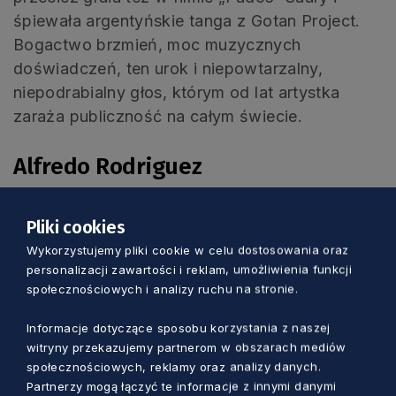
śpiewała argentyńskie tanga z Gotan Project.
Bogactwo brzmień, moc muzycznych
doświadczeń, ten urok i niepowtarzalny,
niepodrabialny głos, którym od lat artystka
zaraża publiczność na całym świecie.
Alfredo Rodriguez
21 września 2024 r. sobota, godz. 17.00 i
Pliki cookies
20.00
Wykorzystujemy pliki cookie w celu dostosowania oraz
Bilety: 115,50-197 zł
personalizacji zawartości i reklam, umożliwienia funkcji
społecznościowych i analizy ruchu na stronie.
Alfredo Rodriguez Quintet:
Informacje dotyczące sposobu korzystania z naszej
Alfredo Rodriguez – fortepian, wokal
witryny przekazujemy partnerom w obszarach mediów
społecznościowych, reklamy oraz analizy danych.
Alana Sinkëy – wokal
Partnerzy mogą łączyć te informacje z innymi danymi