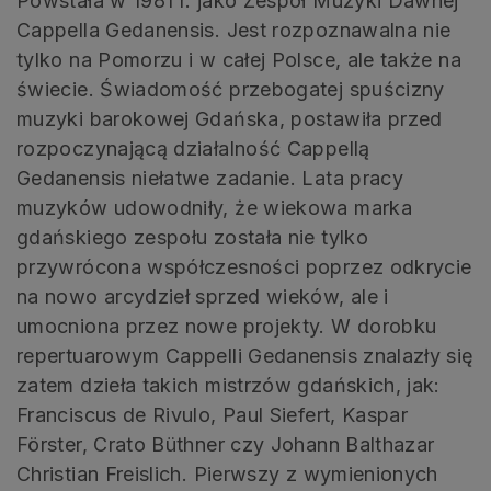
Powstała w 1981 r. jako Zespół Muzyki Dawnej
Cappella Gedanensis. Jest rozpoznawalna nie
tylko na Pomorzu i w całej Polsce, ale także na
świecie. Świadomość przebogatej spuścizny
muzyki barokowej Gdańska, postawiła przed
rozpoczynającą działalność Cappellą
Gedanensis niełatwe zadanie. Lata pracy
muzyków udowodniły, że wiekowa marka
gdańskiego zespołu została nie tylko
przywrócona współczesności poprzez odkrycie
na nowo arcydzieł sprzed wieków, ale i
umocniona przez nowe projekty. W dorobku
repertuarowym Cappelli Gedanensis znalazły się
zatem dzieła takich mistrzów gdańskich, jak:
Franciscus de Rivulo, Paul Siefert, Kaspar
Förster, Crato Büthner czy Johann Balthazar
Christian Freislich. Pierwszy z wymienionych