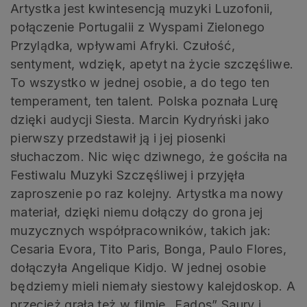
Artystka jest kwintesencją muzyki Luzofonii,
połączenie Portugalii z Wyspami Zielonego
Przylądka, wpływami Afryki. Czułość,
sentyment, wdzięk, apetyt na życie szczęśliwe.
To wszystko w jednej osobie, a do tego ten
temperament, ten talent. Polska poznała Lurę
dzięki audycji Siesta. Marcin Kydryński jako
pierwszy przedstawił ją i jej piosenki
słuchaczom. Nic więc dziwnego, że gościła na
Festiwalu Muzyki Szczęśliwej i przyjęła
zaproszenie po raz kolejny. Artystka ma nowy
materiał, dzięki niemu dołączy do grona jej
muzycznych współpracowników, takich jak:
Cesaria Evora, Tito Paris, Bonga, Paulo Flores,
dołączyła Angelique Kidjo. W jednej osobie
będziemy mieli niemały siestowy kalejdoskop. A
przecież grała też w filmie „Fados” Saury i