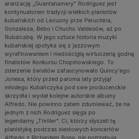
aranżację „Guantanamery” Rodriguez jest
kontynuatorem tradycji wielkich pianistów
kubańskich od Lecuony prze Peruchina,
Gonzaleza, Bebo i Chucho Valdesów, aż po
Rubalcabę. W jego sztuce historia muzyki
kubańskiej spotyka się z jazzowym
wyrafinowaniem i niedościgłą wirtuozerią godną
finalistów Konkursu Chopinowskiego. To
zderzenie światów zafascynowało Quincy’ego
Jonesa, który przed paroma laty przyjął
młodego Kubańczyka pod swe producenckie
skrzydła i wydał kolejne autorskie albumy
Alfredo. Nie powinno zatem zdumiewać, że na
jednym z nich Rodriguez sięga po
legendarny „Thriller”. Ci, którzy słyszeli tę
pianistykę podczas siestowych koncertów
Alfredo z Richardem Boną, nie potrzebują