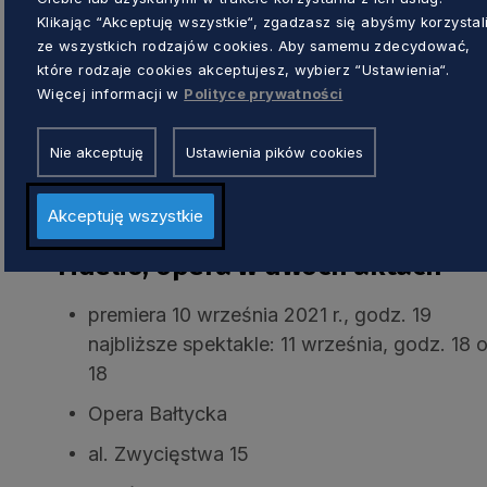
Klikając “Akceptuję wszystkie“, zgadzasz się abyśmy korzystal
Reżyser spektaklu Michael Sturm sięga po pr
ze wszystkich rodzajów cookies. Aby samemu zdecydować,
„Solidarności” oraz innych ruchów, które ju
które rodzaje cookies akceptujesz, wybierz “Ustawienia“.
kształtowanie się nowego projektu Europy j
Więcej informacji w
Polityce prywatności
zależnych od siebie i współpracujących w im
porządku społecznego. Ważnym wątkiem, p
Nie akceptuję
Ustawienia pików cookies
realizatorów, jak i samego Beethovena, jest 
dla drugiej osoby. Czy to dostatecznie stabi
Akceptuję wszystkie
Fidelio, opera w dwóch aktach
premiera 10 września 2021 r., godz. 19
najbliższe spektakle: 11 września, godz. 18 
18
Opera Bałtycka
al. Zwycięstwa 15