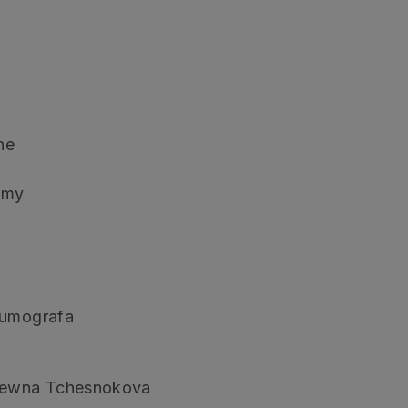
ne
umy
iumografa
ejewna Tchesnokova