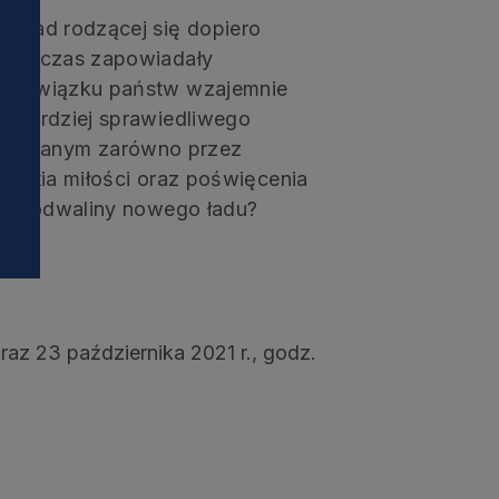
i
zykład rodzącej się dopiero
ż wówczas zapowiadały
ako związku państw wzajemnie
ię bardziej sprawiedliwego
oruszanym zarówno przez
kwestia miłości oraz poświęcenia
lne podwaliny nowego ładu?
oraz 23 października 2021 r., godz.