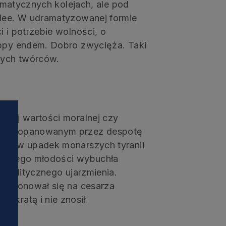
ramatycznych kolejach, ale pod
idee. W udramatyzowanej formie
 i potrzebie wolności, o
appy endem. Dobro zwycięża. Taki
nych twórców.
akiej wartości moralnej czy
ść. W opanowanym przez despotę
rzył w upadek monarszych tyranii
asów jego młodości wybuchła
c politycznego ujarzmienia.
y koronował się na cesarza
okratą i nie znosił