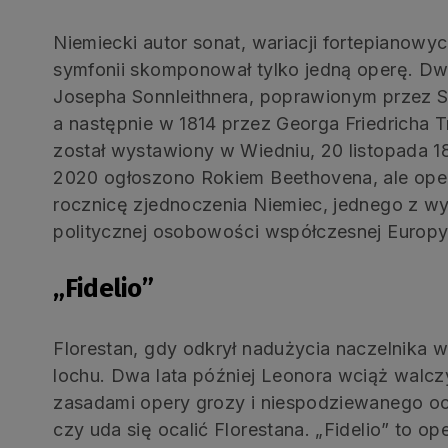
Niemiecki autor sonat, wariacji fortepianow
symfonii skomponował tylko jedną operę. Dwu
Josepha Sonnleithnera, poprawionym przez S
a następnie w 1814 przez Georga Friedricha T
został wystawiony w Wiedniu, 20 listopada 1
2020 ogłoszono Rokiem Beethovena, ale oper
rocznicę zjednoczenia Niemiec, jednego z wy
politycznej osobowości współczesnej Europy
„Fidelio”
Florestan, gdy odkrył nadużycia naczelnika w
lochu. Dwa lata później Leonora wciąż walcz
zasadami opery grozy i niespodziewanego oc
czy uda się ocalić Florestana. „Fidelio” to