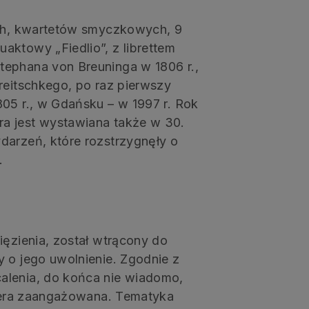
ych, kwartetów smyczkowych, 9
aktowy „Fiedlio”, z librettem
tephana von Breuninga w 1806 r.,
reitschkego, po raz pierwszy
805 r., w Gdańsku – w 1997 r. Rok
a jest wystawiana także w 30.
darzeń, które rozstrzygnęły o
.
ięzienia, został wtrącony do
y o jego uwolnienie. Zgodnie z
alenia, do końca nie wiadomo,
 opera zaangażowana. Tematyka