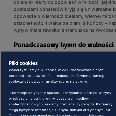
dzieła to nie tylko opowieść o miłości i jej d
postaciami bohaterów kryją się uniwersalne 
opowiada o wierności ideałom, wiernej miłości
szlachetności i walce ze złem, a kończy – h
wpływ miała rewolucja francuska na ówczes
Ponadczasowy hymn do wolności
Beethoven przekonuje w utworze, że nie ma t
Pliki cookies
ekonomicznej, za którą warto oddać wolno
Wykorzystujemy pliki cookie w celu dostosowania oraz
kraju wszyscy są więźniami. Kompozytor wie
personalizacji zawartości i reklam, umożliwienia funkcji
i z nadzieją patrzył na Francję, gdzie za cz
społecznościowych i analizy ruchu na stronie.
wielka rewolucja, która miała przynieść konie
Informacje dotyczące sposobu korzystania z naszej witryny
Podziwiał Napoleona, ale tylko do czasu, gd
przekazujemy partnerom w obszarach mediów
Francuzów. Beethoven był wolnym artystą, dem
społecznościowych, reklamy oraz analizy danych. Partnerzy
jedynowładztwa i cenzury.
mogą łączyć te informacje z innymi danymi otrzymanymi od
Ciebie lub uzyskanymi w trakcie korzystania z ich usług.