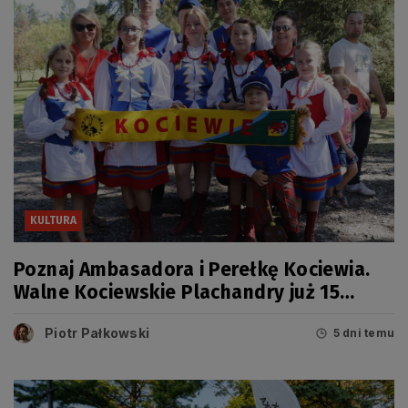
KULTURA
Poznaj Ambasadora i Perełkę Kociewia.
Walne Kociewskie Plachandry już 15
sierpnia
Piotr Pałkowski
5 dni temu