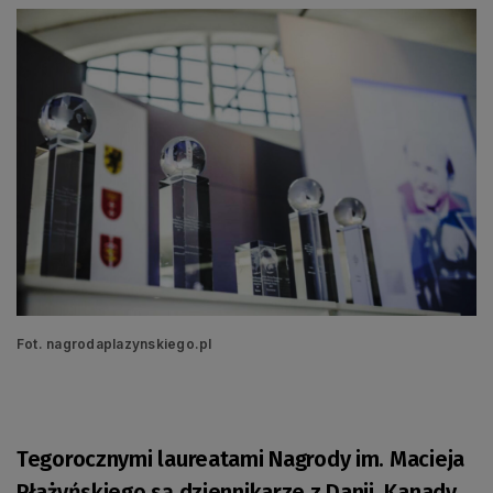
Fot. nagrodaplazynskiego.pl
Tegorocznymi laureatami Nagrody im. Macieja
Płażyńskiego są dziennikarze z Danii, Kanady,