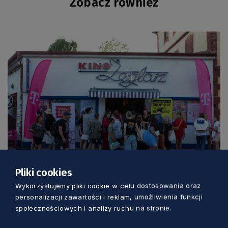
Zobacz również
KULTURA
Pliki cookies
Trzy dni kina, rozmów i spotkań nad
Wykorzystujemy pliki cookie w celu dostosowania oraz
morzem. Wyjątkowy festiwal w Jastarni
personalizacji zawartości i reklam, umożliwienia funkcji
społecznościowych i analizy ruchu na stronie.
Marcin Szumny
2 dni temu