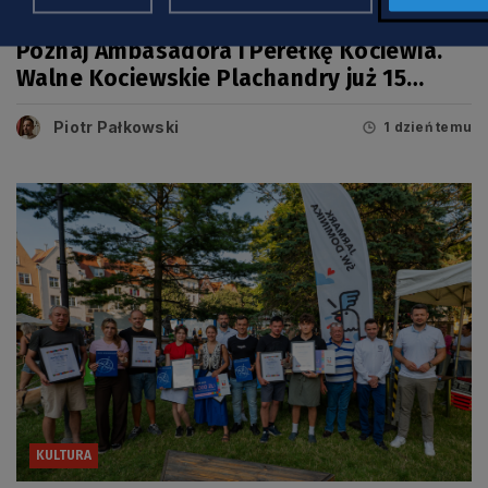
Poznaj Ambasadora i Perełkę Kociewia.
Walne Kociewskie Plachandry już 15
sierpnia
Piotr Pałkowski
1 dzień temu
KULTURA