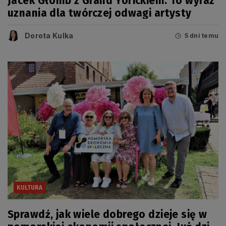
Jacek Głomb z Grand Yorickiem. To wyraz
uznania dla twórczej odwagi artysty
Dorota Kulka
5 dni temu
KULTURA
Sprawdź, jak wiele dobrego dzieje się w