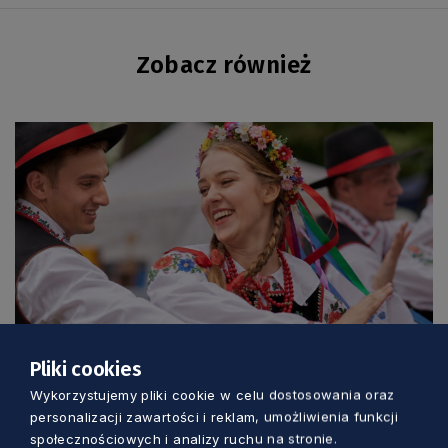
Zobacz również
Pliki cookies
KULTURA
Wykorzystujemy pliki cookie w celu dostosowania oraz
personalizacji zawartości i reklam, umożliwienia funkcji
Tradycyjna muzyka i barwne tańce. W
społecznościowych i analizy ruchu na stronie.