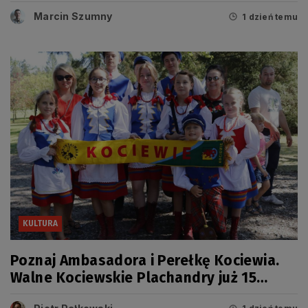
miało swój dzień
Marcin Szumny
1 dzień temu
KULTURA
Poznaj Ambasadora i Perełkę Kociewia.
Walne Kociewskie Plachandry już 15
sierpnia