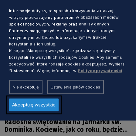
tych dniach Gdańsk będzie „folklorem
malowany”
Informacje dotyczące sposobu korzystania z naszej
Marcin Szumny
8 godzin temu
witryny przekazujemy partnerom w obszarach mediów
społecznościowych, reklamy oraz analizy danych.
Partnerzy mogą łączyć te informacje z innymi danymi
otrzymanymi od Ciebie lub uzyskanymi w trakcie
korzystania z ich usług.
Klikając “Akceptuję wszystkie“, zgadzasz się abyśmy
korzystali ze wszystkich rodzajów cookies. Aby samemu
zdecydować, które rodzaje cookies akceptujesz, wybierz
“Ustawienia“. Więcej informacji w
Polityce prywatności
Nie akceptuję
Ustawienia pików cookies
Akceptuję wszystkie
KULTURA
Radosne świętowanie na Jarmarku św.
Dominika. Kociewie, jak co roku, będzie