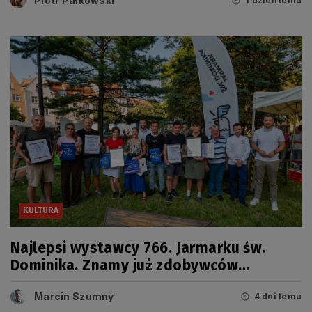
Piotr Pałkowski
1 dzień temu
KULTURA
Najlepsi wystawcy 766. Jarmarku św.
Dominika. Znamy już zdobywców
tegorocznych Grand Prix
Marcin Szumny
4 dni temu