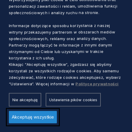
celem jest skuteczna i efektywna realizacja
personalizacji zawartości i reklam, umożliwienia funkcji
programu Fundusze Europejskie dla Pomorza
społecznościowych i analizy ruchu na stronie.
2021-2027. Dzięki temu region zyskuje
dodatkowe narzędzia i zasoby, które umożliwią
Informacje dotyczące sposobu korzystania z naszej
witryny przekazujemy partnerom w obszarach mediów
jeszcze lepsze wykorzystanie dostępnych
społecznościowych, reklamy oraz analizy danych.
środków unijnych.
Partnerzy mogą łączyć te informacje z innymi danymi
otrzymanymi od Ciebie lub uzyskanymi w trakcie
Urząd Marszałkowski Województwa
korzystania z ich usług.
Pomorskiego w 2024 roku organizował
Klikając “Akceptuję wszystkie“, zgadzasz się abyśmy
korzystali ze wszystkich rodzajów cookies. Aby samemu
szkolenia dla wnioskodawców i beneficjentów
zdecydować, które rodzaje cookies akceptujesz, wybierz
programu FEP. Uczestnikami 21 seminariów
“Ustawienia“. Więcej informacji w
Polityce prywatności
było ponad 1000 uczestników. Informacje na
temat funduszy europejskich można uzyskać w
Nie akceptuję
Ustawienia pików cookies
punktach informacyjnych, których lista
dostępna jest
TUTAJ
Akceptuję wszystkie
– Chcielibyśmy zachęcić wszystkie