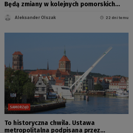
Będą zmiany w kolejnych pomorskich
miastach
Aleksander Olszak
22 dni temu
SAMORZĄD
To historyczna chwila. Ustawa
metropolitalna podpisana przez