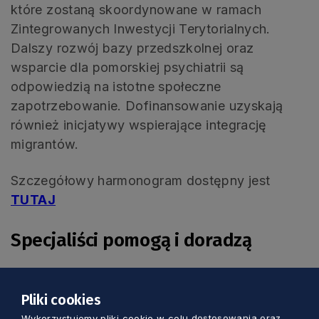
które zostaną skoordynowane w ramach
Zintegrowanych Inwestycji Terytorialnych.
Dalszy rozwój bazy przedszkolnej oraz
wsparcie dla pomorskiej psychiatrii są
odpowiedzią na istotne społeczne
zapotrzebowanie. Dofinansowanie uzyskają
również inicjatywy wspierające integrację
migrantów.
Szczegółowy harmonogram dostępny jest
TUTAJ
Specjaliści pomogą i doradzą
Na konferencji podsumowano również projekt
Pliki cookies
pomocy technicznej na 2024 rok, którego
Wykorzystujemy pliki cookie w celu dostosowania oraz