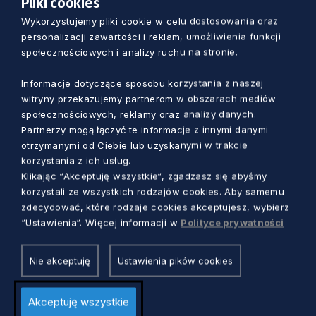
Pliki cookies
Wydarzenie organizowane jest przez Muzeum
Wykorzystujemy pliki cookie w celu dostosowania oraz
Kultury Ludowej Pomorza w Swołowie (oddział
personalizacji zawartości i reklam, umożliwienia funkcji
Muzeum Pomorza Środkowego w Słupsku)
społecznościowych i analizy ruchu na stronie.
wspólnie ze stowarzyszeniem Forum Kowalskie.
Informacje dotyczące sposobu korzystania z naszej
witryny przekazujemy partnerom w obszarach mediów
społecznościowych, reklamy oraz analizy danych.
Partnerzy mogą łączyć te informacje z innymi danymi
otrzymanymi od Ciebie lub uzyskanymi w trakcie
Zobacz również
korzystania z ich usług.
Klikając “Akceptuję wszystkie“, zgadzasz się abyśmy
korzystali ze wszystkich rodzajów cookies. Aby samemu
zdecydować, które rodzaje cookies akceptujesz, wybierz
“Ustawienia“. Więcej informacji w
Polityce prywatności
Nie akceptuję
Ustawienia pików cookies
Akceptuję wszystkie