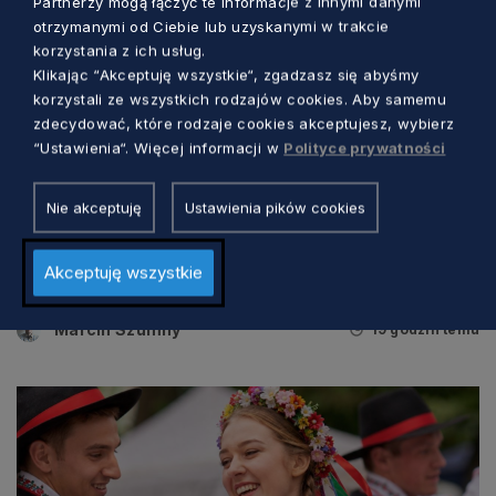
Partnerzy mogą łączyć te informacje z innymi danymi
otrzymanymi od Ciebie lub uzyskanymi w trakcie
korzystania z ich usług.
Klikając “Akceptuję wszystkie“, zgadzasz się abyśmy
korzystali ze wszystkich rodzajów cookies. Aby samemu
zdecydować, które rodzaje cookies akceptujesz, wybierz
“Ustawienia“. Więcej informacji w
Polityce prywatności
KULTURA
Nie akceptuję
Ustawienia pików cookies
Trzy dni kina, rozmów i spotkań nad
Akceptuję wszystkie
morzem. Wyjątkowy festiwal w Jastarni
Marcin Szumny
19 godzin temu