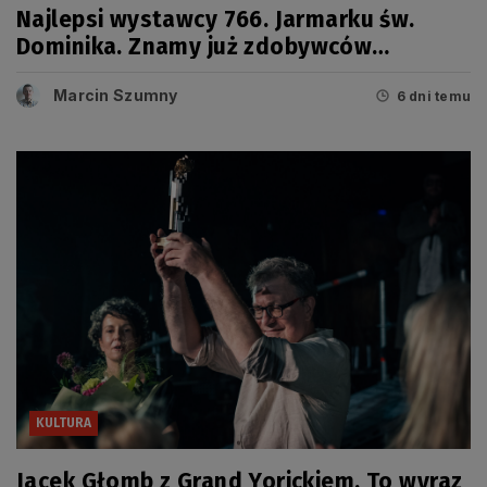
Najlepsi wystawcy 766. Jarmarku św.
Dominika. Znamy już zdobywców
tegorocznych Grand Prix
Marcin Szumny
6 dni temu
KULTURA
Jacek Głomb z Grand Yorickiem. To wyraz