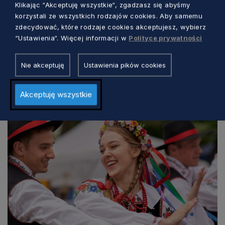
Klikając “Akceptuję wszystkie“, zgadzasz się abyśmy
korzystali ze wszystkich rodzajów cookies. Aby samemu
zdecydować, które rodzaje cookies akceptujesz, wybierz
KULTURA
“Ustawienia“. Więcej informacji w
Polityce prywatności
Trzy dni kina, rozmów i spotkań nad
Nie akceptuję
Ustawienia pików cookies
morzem. Wyjątkowy festiwal w Jastarni
Marcin Szumny
1 dzień temu
Akceptuję wszystkie