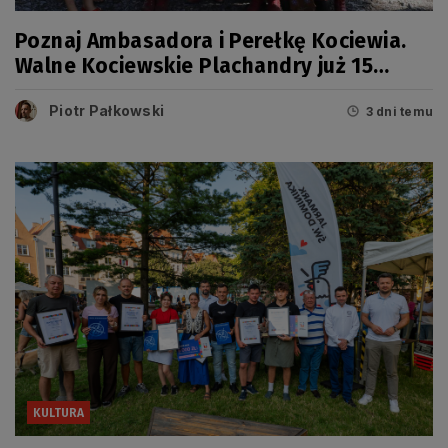
Poznaj Ambasadora i Perełkę Kociewia.
Walne Kociewskie Plachandry już 15
sierpnia
Piotr Pałkowski
3 dni temu
KULTURA