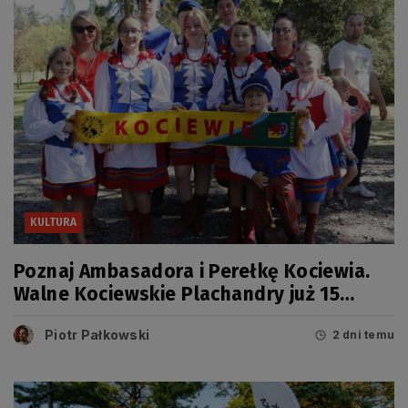
KULTURA
Poznaj Ambasadora i Perełkę Kociewia.
Walne Kociewskie Plachandry już 15
sierpnia
Piotr Pałkowski
2 dni temu