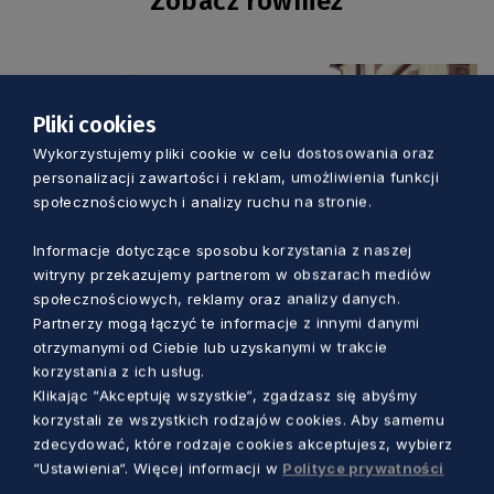
Zobacz również
Pliki cookies
Wykorzystujemy pliki cookie w celu dostosowania oraz
personalizacji zawartości i reklam, umożliwienia funkcji
społecznościowych i analizy ruchu na stronie.
Informacje dotyczące sposobu korzystania z naszej
witryny przekazujemy partnerom w obszarach mediów
społecznościowych, reklamy oraz analizy danych.
Partnerzy mogą łączyć te informacje z innymi danymi
KULTURA
otrzymanymi od Ciebie lub uzyskanymi w trakcie
korzystania z ich usług.
Trzy dni kina, rozmów i spotkań nad
Klikając “Akceptuję wszystkie“, zgadzasz się abyśmy
korzystali ze wszystkich rodzajów cookies. Aby samemu
morzem. Wyjątkowy festiwal w Jastarni
zdecydować, które rodzaje cookies akceptujesz, wybierz
“Ustawienia“. Więcej informacji w
Polityce prywatności
Marcin Szumny
1 dzień temu