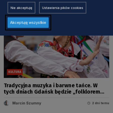
Nie akceptuję
Ustawienia pików cookies
Akceptuję wszystkie
KULTURA
Tradycyjna muzyka i barwne tańce. W
tych dniach Gdańsk będzie „folklorem
malowany”
Marcin Szumny
2 dni temu