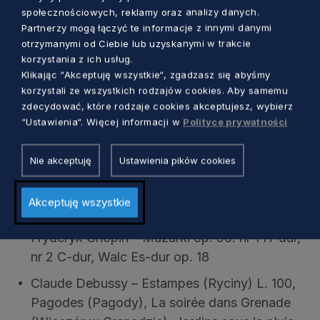
społecznościowych, reklamy oraz analizy danych.
Siergiej Rachmaninow – Etiuda-obraz g-moll
Partnerzy mogą łączyć te informacje z innymi danymi
op. 33 nr 8
otrzymanymi od Ciebie lub uzyskanymi w trakcie
korzystania z ich usług.
Fryderyk Chopin – Ballada F-dur op. 38,
Klikając “Akceptuję wszystkie“, zgadzasz się abyśmy
Ballada f-moll op. 52
korzystali ze wszystkich rodzajów cookies. Aby samemu
zdecydować, które rodzaje cookies akceptujesz, wybierz
22 lipca, piątek – Mikołaj Sikała
“Ustawienia“. Więcej informacji w
Polityce prywatności
Domenico Scarlatti – Sonata A-dur K. 208
Nie akceptuję
Ustawienia pików cookies
Wolfgang Amadeusz Mozart – Sonata D-dur
KV 311, Allegro con spirito, Andante con
Akceptuję wszystkie
espressione, Rondeau. Allegro
Fryderyk Chopin – Mazurki op. 56: nr 1 H-dur,
nr 2 C-dur, Walc Es-dur op. 18
Claude Debussy – Estampes (Ryciny) L. 100,
Pagodes (Pagody), La soirée dans Grenade