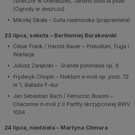
(Wieczór w Grenadzie), Jardins sous la pluie
(Ogrody w deszczu)
Mikołaj Sikała – Suita nadmorska (prapremiera)
23 lipca, sobota – Bartłomiej Burakowski
César Frank / Harold Bauer – Preludium, Fuga i
Wariacje
Juliusz Zarębski – Grande polonaise op. 6
Fryderyk Chopin – Nokturn e-moll op. post. 72
nr 1, Ballada F-dur
Jan Sebastian Bach / Ferruccio Busoni –
Chaconne d-moll z II Partity skrzypcowej BWV
1004
24 lipca, niedziela – Martyna Chmura