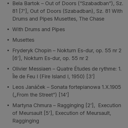
Bela Bartok – Out of Doors (“Szabadban”), Sz.
81 [7’], Out of Doors (Szabadban), Sz. 81 With
Drums and Pipes Musettes, The Chase
With Drums and Pipes
Musettes
Fryderyk Chopin – Nokturn Es-dur, op. 55 nr 2
[6’], Nokturn Es-dur, op. 55 nr 2
Olivier Messiaen – Quatre Études de rythme: 1.
Île de Feu I (Fire Island I, 1950) [3′]
Leos Janáček – Sonata fortepianowa 1.X.1905
(„From the Street”) [14’]
Martyna Chmura – Ragginging [2′], Execution
of Meursault [5’], Execution of Meursault,
Ragginging