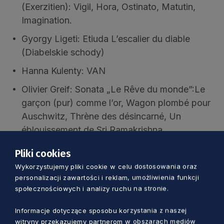
(Exerzitien): Vigil, Hora, Ostinato, Matutin,
Imagination.
Gyorgy Ligeti: Etiuda L’escalier du diable
(Diabelskie schody)
Hanna Kulenty: VAN
Olivier Greif: Sonata „Le Rêve du monde”:Le
garçon (pur) comme l’or, Wagon plombé pour
Auschwitz, Thrène des désincarné, Un
éblouissement de Sri Ramakrishna.
Pliki cookies
21 lipca, czwartek – Bartosz Wiśniewski
Wykorzystujemy pliki cookie w celu dostosowania oraz
Domenico Scarlatti – Sonata f-moll K. 466
personalizacji zawartości i reklam, umożliwienia funkcji
społecznościowych i analizy ruchu na stronie.
Ludwig van Beethoven – Sonata f-moll op. 57
Appassionata, Allegro assai, Andante con
Informacje dotyczące sposobu korzystania z naszej
moto, Allegro ma non troppo – Presto
witryny przekazujemy partnerom w obszarach mediów