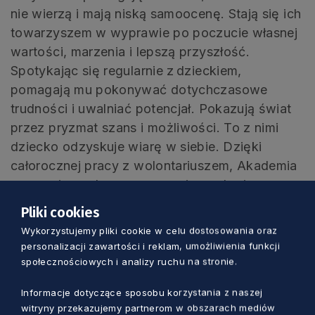
nie wierzą i mają niską samoocenę. Stają się ich
towarzyszem w wyprawie po poczucie własnej
wartości, marzenia i lepszą przyszłość.
Spotykając się regularnie z dzieckiem,
pomagają mu pokonywać dotychczasowe
trudności i uwalniać potencjał. Pokazują świat
przez pryzmat szans i możliwości. To z nimi
dziecko odzyskuje wiarę w siebie. Dzięki
całorocznej pracy z wolontariuszem, Akademia
zapewnia mądrą pomoc swoim podopiecznym.
W Akademii dziecko jest najważniejsze.
Pliki cookies
Wykorzystujemy pliki cookie w celu dostosowania oraz
– Wierzymy w jego potencjał. Wiemy,
personalizacji zawartości i reklam, umożliwienia funkcji
społecznościowych i analizy ruchu na stronie.
że zasługuje na czas i uwagę.
Traktujemy je poważnie, jest naszym
Informacje dotyczące sposobu korzystania z naszej
partnerem – tłumaczy Artur
witryny przekazujemy partnerom w obszarach mediów