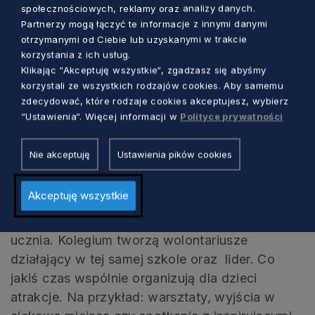
społecznościowych, reklamy oraz analizy danych.
Siedziński, specjalista ds. promocji
Partnerzy mogą łączyć te informacje z innymi danymi
projektów Szlachetna Paczka i
otrzymanymi od Ciebie lub uzyskanymi w trakcie
korzystania z ich usług.
Akademia Przyszłości.
Klikając “Akceptuję wszystkie“, zgadzasz się abyśmy
korzystali ze wszystkich rodzajów cookies. Aby samemu
Zadania wolontariusza Akademii
zdecydować, które rodzaje cookies akceptujesz, wybierz
“Ustawienia“. Więcej informacji w
Polityce prywatności
Przyszłości
Nie akceptuję
Ustawienia pików cookies
Raz w tygodniu spotyka się z dzieckiem
w oparciu o metodologię Akademii oraz
Akceptuję wszystkie
potrzeby dziecka. Towarzyszy mu w zmianie,
wspólnie odkrywa talenty i potencjał młodego
ucznia. Kolegium tworzą wolontariusze
działający w tej samej szkole oraz lider. Co
jakiś czas wspólnie organizują dla dzieci
atrakcje. Na przykład: warsztaty, wyjścia w